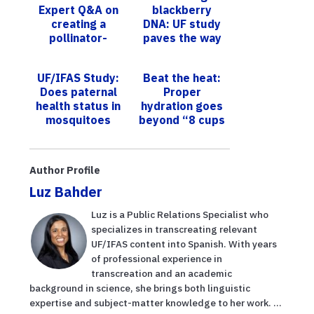
Expert Q&A on
blackberry
creating a
DNA: UF study
pollinator-
paves the way
friendly lawn
for enhanced
for World
breeding
UF/IFAS Study:
Beat the heat:
Honey Bee Day
strategies and
Does paternal
Proper
better berries
health status in
hydration goes
...
mosquitoes
beyond “8 cups
influence
a day”
maternal
offspring
Author Profile
results?
Luz Bahder
Luz is a Public Relations Specialist who
specializes in transcreating relevant
UF/IFAS content into Spanish. With years
of professional experience in
transcreation and an academic
background in science, she brings both linguistic
expertise and subject-matter knowledge to her work. ...