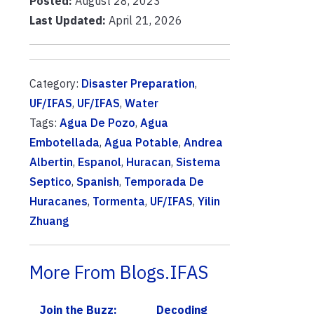
Posted:
August 28, 2023
Last Updated:
April 21, 2026
Category:
Disaster Preparation
,
UF/IFAS
,
UF/IFAS
,
Water
Tags:
Agua De Pozo
,
Agua
Embotellada
,
Agua Potable
,
Andrea
Albertin
,
Espanol
,
Huracan
,
Sistema
Septico
,
Spanish
,
Temporada De
Huracanes
,
Tormenta
,
UF/IFAS
,
Yilin
Zhuang
More From Blogs.IFAS
Join the Buzz:
Decoding