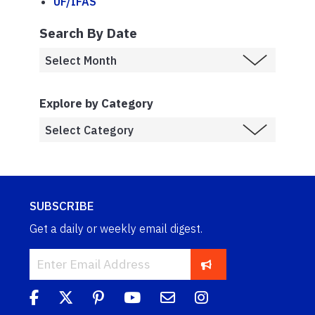
UF/IFAS
Search By Date
Explore by Category
SUBSCRIBE
Get a daily or weekly email digest.