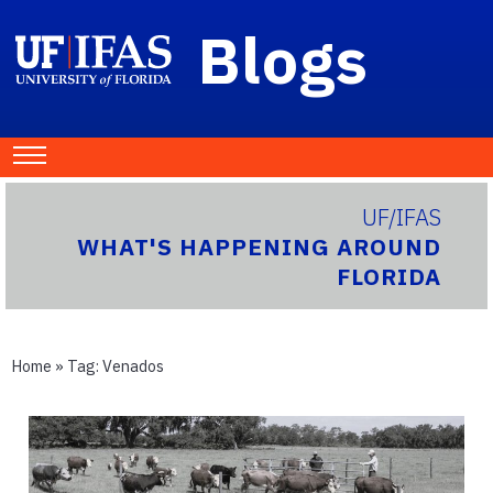
Blogs
UF/IFAS
WHAT'S HAPPENING AROUND
FLORIDA
Home
» Tag:
Venados