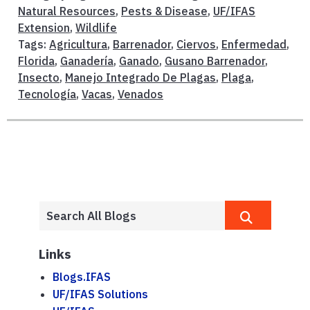
Natural Resources
,
Pests & Disease
,
UF/IFAS
Extension
,
Wildlife
Tags:
Agricultura
,
Barrenador
,
Ciervos
,
Enfermedad
,
Florida
,
Ganadería
,
Ganado
,
Gusano Barrenador
,
Insecto
,
Manejo Integrado De Plagas
,
Plaga
,
Tecnología
,
Vacas
,
Venados
Links
Blogs.IFAS
UF/IFAS Solutions