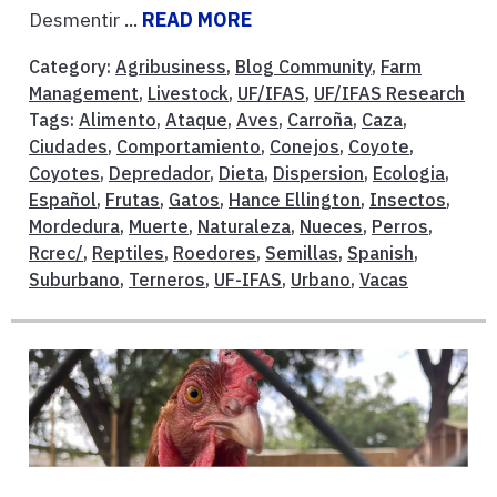
Desmentir ...
READ MORE
Category:
Agribusiness
,
Blog Community
,
Farm
Management
,
Livestock
,
UF/IFAS
,
UF/IFAS Research
Tags:
Alimento
,
Ataque
,
Aves
,
Carroña
,
Caza
,
Ciudades
,
Comportamiento
,
Conejos
,
Coyote
,
Coyotes
,
Depredador
,
Dieta
,
Dispersion
,
Ecologia
,
Español
,
Frutas
,
Gatos
,
Hance Ellington
,
Insectos
,
Mordedura
,
Muerte
,
Naturaleza
,
Nueces
,
Perros
,
Rcrec/
,
Reptiles
,
Roedores
,
Semillas
,
Spanish
,
Suburbano
,
Terneros
,
UF-IFAS
,
Urbano
,
Vacas