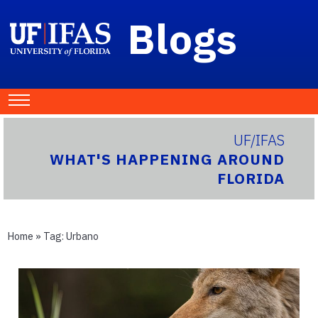
Blogs
UF/IFAS
WHAT'S HAPPENING AROUND
FLORIDA
Home
» Tag:
Urbano