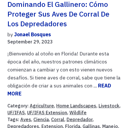
Dominando El Gallinero: Cómo
Proteger Sus Aves De Corral De
Los Depredadores
by
Jonael Bosques
September 29, 2023
¡Bienvenido al otoño en Florida! Durante esta
época del año, nuestros patrones climáticos
comienzan a cambiar y con esto vienen nuevos
desafíos. Si tiene aves de corral, sabe que tiene la
obligación de criar a sus animales con ...
READ
MORE
Category:
Agriculture
,
Home Landscapes
,
Livestock
,
UF/IFAS
,
UF/IFAS Extension
,
Wildlife
Tags:
Aves
,
Ciencia
,
Corral
,
Depredador
,
Depredadores
,
Extension
,
Florida
,
Gallinas
,
Manejo
,