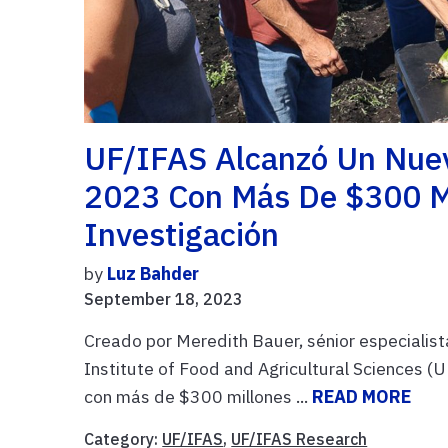
UF/IFAS Alcanzó Un Nuev
2023 Con Más De $300 M
Investigación
by
Luz Bahder
September 18, 2023
Creado por Meredith Bauer, sénior especialista
Institute of Food and Agricultural Sciences (
con más de $300 millones ...
READ MORE
Category:
UF/IFAS
,
UF/IFAS Research