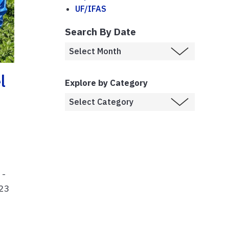
UF/IFAS
Search By Date
l
Explore by Category
 -
023