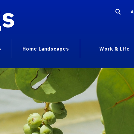
gs
A
s
Home Landscapes
Work & Life