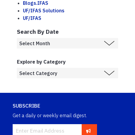
Blogs.IFAS
UF/IFAS Solutions
UF/IFAS
Search By Date
Explore by Category
SUBSCRIBE
Get a daily or weekly email digest.