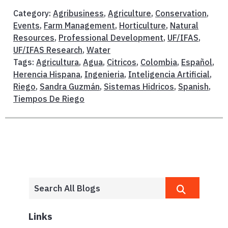
Category:
Agribusiness
,
Agriculture
,
Conservation
,
Events
,
Farm Management
,
Horticulture
,
Natural
Resources
,
Professional Development
,
UF/IFAS
,
UF/IFAS Research
,
Water
Tags:
Agricultura
,
Agua
,
Citricos
,
Colombia
,
Español
,
Herencia Hispana
,
Ingenieria
,
Inteligencia Artificial
,
Riego
,
Sandra Guzmán
,
Sistemas Hidricos
,
Spanish
,
Tiempos De Riego
Links