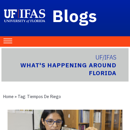
Blogs
UF/IFAS
WHAT'S HAPPENING AROUND
FLORIDA
Home
» Tag:
Tiempos De Riego