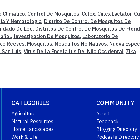
 Climatico
,
Control De Mosquitos
,
Culex
,
Culex Lactator
,
Cu
ia Y Nematologia
,
Distrito De Control De Mosquitos De
Condado De Lee
,
Distritos De Control De Mosquitos De Flori
pañol
,
Investigacion De Mosquitos
,
Laboratorio De
ce Reeves
,
Mosquitos
,
Mosquitos No Nativos
,
Nueva Espec
e San Luis
,
Virus De La Encefalitis Del Nilo Occidental
,
Zika
CATEGORIES
COMMUNITY
Agriculture
About
Natural Resources
Feedback
Home Landscapes
Blogging Directory
Work & Life
Podcasts Directory