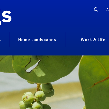
gs
A
s
Home Landscapes
Work & Life