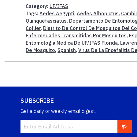
Category:
UF/IFAS
Tags:
Aedes Aegypti
,
Aedes Albopictus
,
Cambio
Quinquefasciatus
,
Departamento De Entomolog
Collier
,
Distrito De Control De Mosquitos Del 
Enfermedades Transmitidas Por Mosquitos
,
Es
Entomologia Medica De UF/IFAS Florida
,
Lawren
De Mosquito
,
Spanish
,
Virus De La Encefalitis D
SUBSCRIBE
Get a daily or weekly email digest.