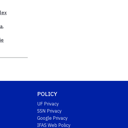
lex
da
,
ie
POLICY
UF Privacy
SSN Privacy
Google Privacy
IFAS Web Policy