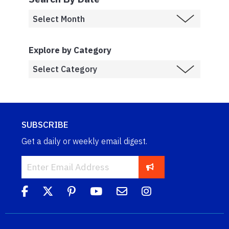
Explore by Category
SUBSCRIBE
Get a daily or weekly email digest.