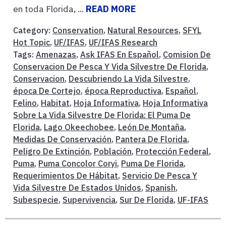
en toda Florida, ...
READ MORE
Category:
Conservation
,
Natural Resources
,
SFYL
Hot Topic
,
UF/IFAS
,
UF/IFAS Research
Tags:
Amenazas
,
Ask IFAS En Español
,
Comision De
Conservacion De Pesca Y Vida Silvestre De Florida
,
Conservacion
,
Descubriendo La Vida Silvestre
,
época De Cortejo
,
época Reproductiva
,
Español
,
Felino
,
Habitat
,
Hoja Informativa
,
Hoja Informativa
Sobre La Vida Silvestre De Florida: El Puma De
Florida
,
Lago Okeechobee
,
León De Montaña
,
Medidas De Conservación
,
Pantera De Florida
,
Peligro De Extinción
,
Población
,
Protección Federal
,
Puma
,
Puma Concolor Coryi
,
Puma De Florida
,
Requerimientos De Hábitat
,
Servicio De Pesca Y
Vida Silvestre De Estados Unidos
,
Spanish
,
Subespecie
,
Supervivencia
,
Sur De Florida
,
UF-IFAS