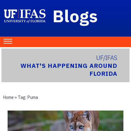
Blogs
UF/IFAS
WHAT'S HAPPENING AROUND
FLORIDA
Home
» Tag:
Puma