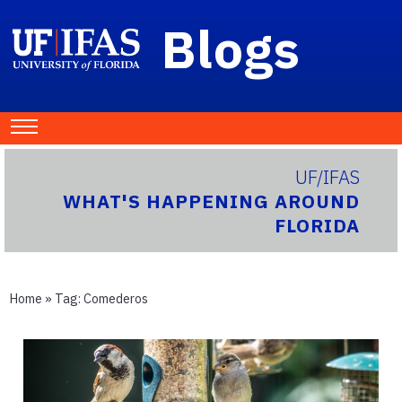
Blogs
UF/IFAS
WHAT'S HAPPENING AROUND
FLORIDA
Home
» Tag:
Comederos