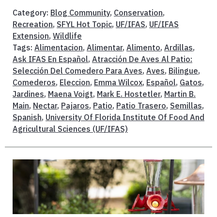
Category:
Blog Community
,
Conservation
,
Recreation
,
SFYL Hot Topic
,
UF/IFAS
,
UF/IFAS
Extension
,
Wildlife
Tags:
Alimentacion
,
Alimentar
,
Alimento
,
Ardillas
,
Ask IFAS En Español
,
Atracción De Aves Al Patio:
Selección Del Comedero Para Aves
,
Aves
,
Bilingue
,
Comederos
,
Eleccion
,
Emma Wilcox
,
Español
,
Gatos
,
Jardines
,
Maena Voigt
,
Mark E. Hostetler
,
Martin B.
Main
,
Nectar
,
Pajaros
,
Patio
,
Patio Trasero
,
Semillas
,
Spanish
,
University Of Florida Institute Of Food And
Agricultural Sciences (UF/IFAS)