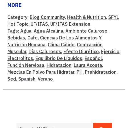
MORE
Category:
Blog Community
,
Health & Nutrition
,
SFYL
Hot Topic
,
UF/IFAS
,
UF/IFAS Extension
Tags:
Agua
,
Agua Alcalina
,
Ambiente Caluroso
,
Bebidas
,
Cafe
,
Ciencias De Los Alimentos Y
Nutrición Humana
,
Clima Cálido
,
Contracción
Muscular
,
Días Calurosos
,
Efecto Diurético
,
Ejercicio
,
Electrolitos
,
Equilibrio De Líquidos
,
Español
,
Función Nerviosa
,
Hidratacion
,
Laura Acosta
,
Mezclas En Polvo Para Hidratar
,
PH
,
Prehidratacion
,
Sed
,
Spanish
,
Verano