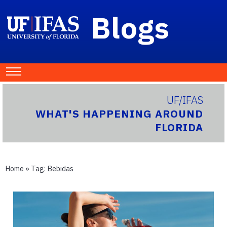
Blogs
UF/IFAS
WHAT'S HAPPENING AROUND
FLORIDA
Home
» Tag:
Bebidas