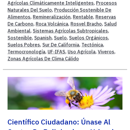
Agrícolas Climáticamente Inteligentes
,
Procesos
Naturales Del Suelo
,
Producción Sostenible De
Alimentos
,
Remineralización
,
Rentable
,
Reservas
De Carbono
,
Roca Volcánica
,
Rosvel Bracho
,
Salud
Ambiental
,
Sistemas Agrícolas Subtropicales
,
Sostenible
,
Spanish
,
Suelo
,
Suelos Orgánicos
,
Suelos Pobres
,
Sur De California
,
Tectónica
,
Termocronología
,
UF-IFAS
,
Uso Agrícola
,
Viveros
,
Zonas Agrícolas De Clima Cálido
Científico Ciudadano: Únase Al