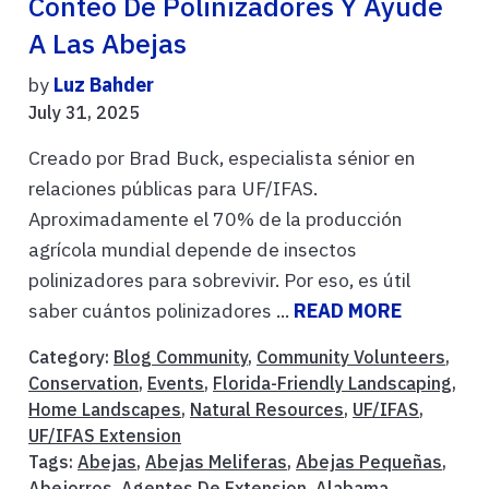
Conteo De Polinizadores Y Ayude
A Las Abejas
by
Luz Bahder
July 31, 2025
Creado por Brad Buck, especialista sénior en
relaciones públicas para UF/IFAS.
Aproximadamente el 70% de la producción
agrícola mundial depende de insectos
polinizadores para sobrevivir. Por eso, es útil
saber cuántos polinizadores ...
READ MORE
Category:
Blog Community
,
Community Volunteers
,
Conservation
,
Events
,
Florida-Friendly Landscaping
,
Home Landscapes
,
Natural Resources
,
UF/IFAS
,
UF/IFAS Extension
Tags:
Abejas
,
Abejas Meliferas
,
Abejas Pequeñas
,
Abejorros
,
Agentes De Extension
,
Alabama
,