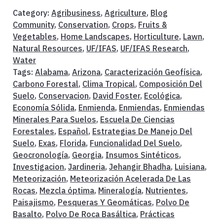
Category:
Agribusiness
,
Agriculture
,
Blog
Community
,
Conservation
,
Crops
,
Fruits &
Vegetables
,
Home Landscapes
,
Horticulture
,
Lawn
,
Natural Resources
,
UF/IFAS
,
UF/IFAS Research
,
Water
Tags:
Alabama
,
Arizona
,
Caracterización Geofísica
,
Carbono Forestal
,
Clima Tropical
,
Composición Del
Suelo
,
Conservacion
,
David Foster
,
Ecológica
,
Economía Sólida
,
Enmienda
,
Enmiendas
,
Enmiendas
Minerales Para Suelos
,
Escuela De Ciencias
Forestales
,
Español
,
Estrategias De Manejo Del
Suelo
,
Exas
,
Florida
,
Funcionalidad Del Suelo
,
Geocronología
,
Georgia
,
Insumos Sintéticos
,
Investigacion
,
Jardineria
,
Jehangir Bhadha
,
Luisiana
,
Meteorización
,
Meteorización Acelerada De Las
Rocas
,
Mezcla óptima
,
Mineralogía
,
Nutrientes
,
Paisajismo
,
Pesqueras Y Geomáticas
,
Polvo De
Basalto
,
Polvo De Roca Basáltica
,
Prácticas