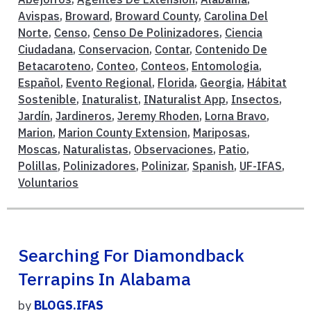
Avispas
,
Broward
,
Broward County
,
Carolina Del
Norte
,
Censo
,
Censo De Polinizadores
,
Ciencia
Ciudadana
,
Conservacion
,
Contar
,
Contenido De
Betacaroteno
,
Conteo
,
Conteos
,
Entomologia
,
Español
,
Evento Regional
,
Florida
,
Georgia
,
Hábitat
Sostenible
,
Inaturalist
,
INaturalist App
,
Insectos
,
Jardín
,
Jardineros
,
Jeremy Rhoden
,
Lorna Bravo
,
Marion
,
Marion County Extension
,
Mariposas
,
Moscas
,
Naturalistas
,
Observaciones
,
Patio
,
Polillas
,
Polinizadores
,
Polinizar
,
Spanish
,
UF-IFAS
,
Voluntarios
Searching For Diamondback
Terrapins In Alabama
by
BLOGS.IFAS