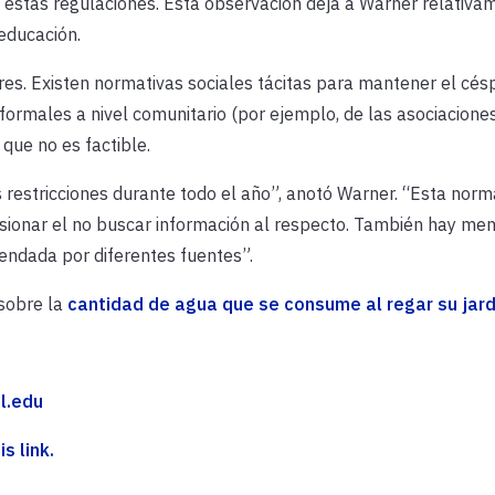
 estas regulaciones. Esta observación deja a Warner relativa
educación.
es. Existen normativas sociales tácitas para mantener el cés
ormales a nivel comunitario (por ejemplo, de las asociacione
 que no es factible.
 restricciones durante todo el año”, anotó Warner. “Esta norm
ionar el no buscar información al respecto. También hay me
mendada por diferentes fuentes”.
 sobre la
cantidad de agua que se consume al regar su jard
l.edu
s link.