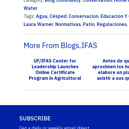
Water
Tags:
Agua
,
Césped
,
Conservacion
,
Educacion Y 
Laura Warner
,
Normativas
,
Patio
,
Regulaciones
,
More From Blogs.IFAS
UF/IFAS Center for
Antes de q
Leadership Launches
aproximen los h
Online Certificate
elabore un pl
Program in Agricultural
asistir a sus 
Leadership
adultos ma
SUBSCRIBE
Get a daily or weekly email digest.