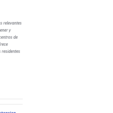
os relevantes
ener y
centros de
frece
s residentes
xtension
,