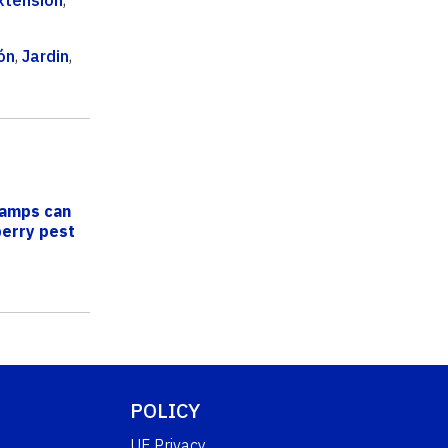
ón
,
Jardin
,
lamps can
berry pest
POLICY
UF Privacy