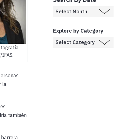
Explore by Category
tografía
/IFAS.
personas
 la
nes
ría también
 barrera