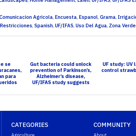
Comunicacion Agricola
,
Encuesta
,
Espanol
,
Grama
,
Irrigaci
Restricciones
,
Spanish
,
UF/IFAS
,
Uso Del Agua
,
Zona Verde
ue se
Gut bacteria could unlock
UF study: UV 
uracanes,
prevention of Parkinson’s,
control straw
an para
Alzheimer’s disease,
queridos
UF/IFAS study suggests
yores
CATEGORIES
COMMUNITY
Agriculture
About