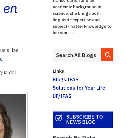
transcreation and an
 en
academic background in
science, she brings both
linguistic expertise and
subject-matter knowledge to
her work. ...
ue sí las
a
.
Links
agua del
Blogs.IFAS
Solutions for Your Life
UF/IFAS
SUBSCRIBE TO
NEWS BLOG
Search By Date