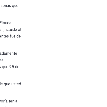
ersonas que
lorida.
 (incluido el
antes fue de
imadamente
 se
as que 95 de
de que usted
oría tenía