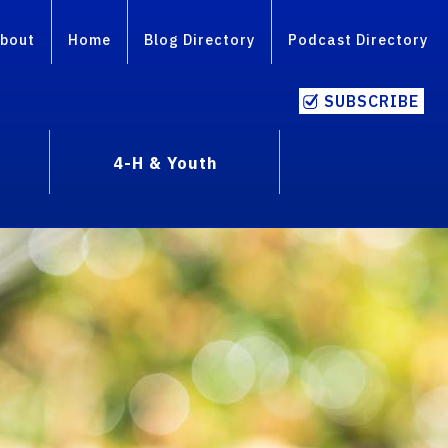
bout
Home
Blog Directory
Podcast Directory
SUBSCRIBE
4-H & Youth