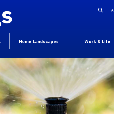
gs
A
s
Home Landscapes
Work & Life