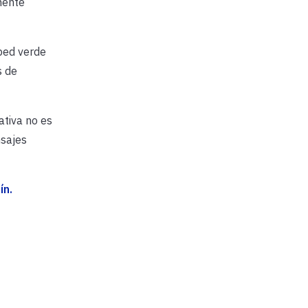
mente
ped verde
s de
ativa no es
nsajes
ín.