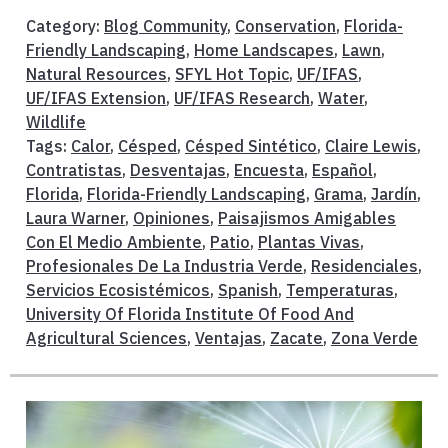
Category:
Blog Community
,
Conservation
,
Florida-
Friendly Landscaping
,
Home Landscapes
,
Lawn
,
Natural Resources
,
SFYL Hot Topic
,
UF/IFAS
,
UF/IFAS Extension
,
UF/IFAS Research
,
Water
,
Wildlife
Tags:
Calor
,
Césped
,
Césped Sintético
,
Claire Lewis
,
Contratistas
,
Desventajas
,
Encuesta
,
Español
,
Florida
,
Florida-Friendly Landscaping
,
Grama
,
Jardín
,
Laura Warner
,
Opiniones
,
Paisajismos Amigables
Con El Medio Ambiente
,
Patio
,
Plantas Vivas
,
Profesionales De La Industria Verde
,
Residenciales
,
Servicios Ecosistémicos
,
Spanish
,
Temperaturas
,
University Of Florida Institute Of Food And
Agricultural Sciences
,
Ventajas
,
Zacate
,
Zona Verde