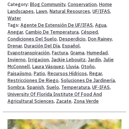
Category:
Blog Community
,
Conservation
,
Home
Landscapes
,
Lawn
,
Natural Resources
,
UF/IFAS
,
Water
Tags:
Agente De Extensión De UF/IFAS
,
Agua
,
Anegar
,
Cambio De Temperatura
,
Césped
,
Condiciones Del Suelo
,
Desperdicio
,
Don Rainey
,
Drenar
,
Duración Del Día
,
Español
,
Evapotranspiración
,
Factura
,
Grama
,
Humedad
,
Invierno
,
Irrigacion
,
Jackie Lebouitz
,
Jardín
,
Julie
McConnell
,
Laura Vásquez
,
Lluvia
,
Otoño
,
Paisajismo
,
Patio
,
Recursos Hídricos
,
Regar
,
Restricciones De Riego
,
Soluciones De Jardinería
,
Sombra
,
Spanish
,
Suelo
,
Temperatura
,
UF-IFAS
,
University Of Florida Institute Of Food And
Agricultural Sciences
,
Zacate
,
Zona Verde