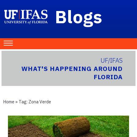
Blogs
UF/IFAS
WHAT'S HAPPENING AROUND
FLORIDA
Home
» Tag:
Zona Verde