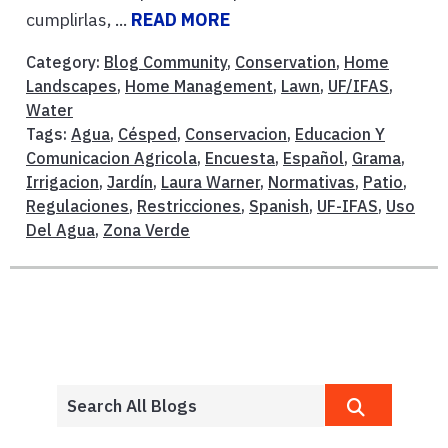
cumplirlas, ...
READ MORE
Category:
Blog Community
,
Conservation
,
Home
Landscapes
,
Home Management
,
Lawn
,
UF/IFAS
,
Water
Tags:
Agua
,
Césped
,
Conservacion
,
Educacion Y
Comunicacion Agricola
,
Encuesta
,
Español
,
Grama
,
Irrigacion
,
Jardín
,
Laura Warner
,
Normativas
,
Patio
,
Regulaciones
,
Restricciones
,
Spanish
,
UF-IFAS
,
Uso
Del Agua
,
Zona Verde