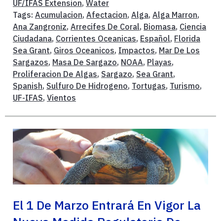
UF/IFAS Extension
,
Water
Tags:
Acumulacion
,
Afectacion
,
Alga
,
Alga Marron
,
Ana Zangroniz
,
Arrecifes De Coral
,
Biomasa
,
Ciencia
Ciudadana
,
Corrientes Oceanicas
,
Español
,
Florida
Sea Grant
,
Giros Oceanicos
,
Impactos
,
Mar De Los
Sargazos
,
Masa De Sargazo
,
NOAA
,
Playas
,
Proliferacion De Algas
,
Sargazo
,
Sea Grant
,
Spanish
,
Sulfuro De Hidrogeno
,
Tortugas
,
Turismo
,
UF-IFAS
,
Vientos
El 1 De Marzo Entrará En Vigor La