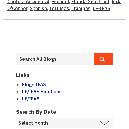
Captura Accidental
,
Español
,
Florida Sea Grant
,
Rick
O'Connor
,
Spanish
,
Tortugas
,
Trampas
,
UF-IFAS
Links
Blogs.IFAS
UF/IFAS Solutions
UF/IFAS
Search By Date