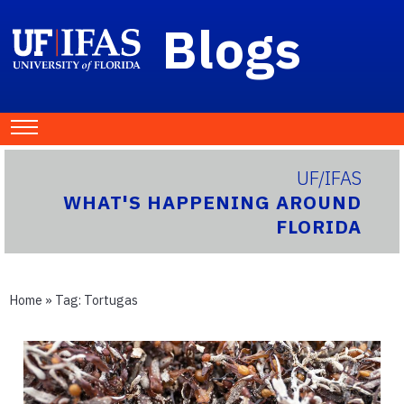
Blogs
UF/IFAS
WHAT'S HAPPENING AROUND
FLORIDA
Home
» Tag:
Tortugas