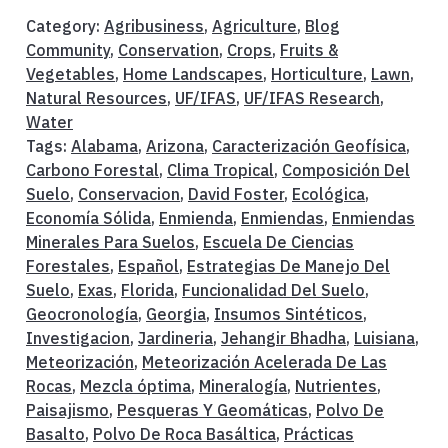
Category:
Agribusiness
,
Agriculture
,
Blog
Community
,
Conservation
,
Crops
,
Fruits &
Vegetables
,
Home Landscapes
,
Horticulture
,
Lawn
,
Natural Resources
,
UF/IFAS
,
UF/IFAS Research
,
Water
Tags:
Alabama
,
Arizona
,
Caracterización Geofísica
,
Carbono Forestal
,
Clima Tropical
,
Composición Del
Suelo
,
Conservacion
,
David Foster
,
Ecológica
,
Economía Sólida
,
Enmienda
,
Enmiendas
,
Enmiendas
Minerales Para Suelos
,
Escuela De Ciencias
Forestales
,
Español
,
Estrategias De Manejo Del
Suelo
,
Exas
,
Florida
,
Funcionalidad Del Suelo
,
Geocronología
,
Georgia
,
Insumos Sintéticos
,
Investigacion
,
Jardineria
,
Jehangir Bhadha
,
Luisiana
,
Meteorización
,
Meteorización Acelerada De Las
Rocas
,
Mezcla óptima
,
Mineralogía
,
Nutrientes
,
Paisajismo
,
Pesqueras Y Geomáticas
,
Polvo De
Basalto
,
Polvo De Roca Basáltica
,
Prácticas