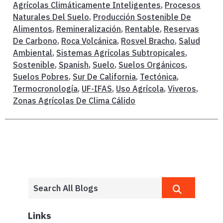
Agrícolas Climáticamente Inteligentes
,
Procesos
Naturales Del Suelo
,
Producción Sostenible De
Alimentos
,
Remineralización
,
Rentable
,
Reservas
De Carbono
,
Roca Volcánica
,
Rosvel Bracho
,
Salud
Ambiental
,
Sistemas Agrícolas Subtropicales
,
Sostenible
,
Spanish
,
Suelo
,
Suelos Orgánicos
,
Suelos Pobres
,
Sur De California
,
Tectónica
,
Termocronología
,
UF-IFAS
,
Uso Agrícola
,
Viveros
,
Zonas Agrícolas De Clima Cálido
Links