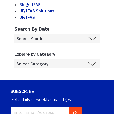
Blogs.IFAS
UF/IFAS Solutions
UF/IFAS
Search By Date
Explore by Category
SUBSCRIBE
Get a daily or weekly email digest.