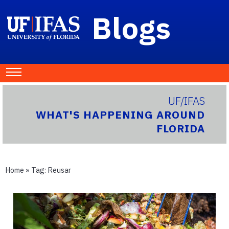
Blogs
UF/IFAS
WHAT'S HAPPENING AROUND
FLORIDA
Home
» Tag:
Reusar