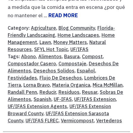
a medida que la comida entra en escena ¿por qué
no mantener el ...
READ MORE
Category:
Agriculture
,
Blog Community
,
Florida-
Friendly Landscaping
,
Home Landscapes
,
Home
Management
,
Lawn
,
Money Matters
,
Natural
Resources
,
SFYL Hot Topic
,
UF/IFAS
Tags:
Abono
,
Alimentos
,
Basura
,
Compost
,
Compostador Casero
,
Compostaje
,
Desechos De
Alimentos
,
Desechos Solidos
,
Español
,
Festividades
,
Flujo De Desechos
,
Lombrices De
Tierra
,
Lorna Bravo
,
Materia Organica
,
Mica McMillan
,
Randall Penn
,
Reducir
,
Residuos
,
Reusar
,
Sobras De
Alimentos
,
Spanish
,
UF-IFAS
,
UF/IFAS Extension
,
UF/IFAS Extension Agents
,
UF/IFAS Extension
Broward County
,
UF/IFAS Extension Sarasota
County
,
UF/IFAS FLREC
,
Vermicompost
,
Vertederos