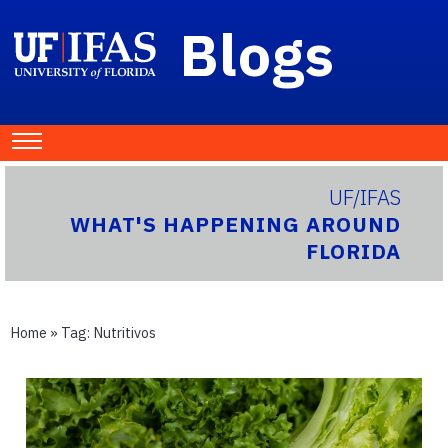
Blogs
UF/IFAS
WHAT'S HAPPENING AROUND
FLORIDA
Home
» Tag:
Nutritivos