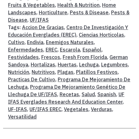
Fruits & Vegetables
,
Health & Nutrition
,
Home
Landscapes
,
Horticulture
,
Pests & Disease
,
Pests &
Disease
,
UF/IFAS
Tags:
Accion De Gracias
,
Centro De Investigación Y
Educación Everglades (EREC)
,
Ciencias Horticolas
,
Cultivo
,
Endivia
,
Enemigos Naturales
,
Enfermedades
,
EREC
,
Escarola
,
Español
,
Festividades
,
Frescos
,
Fresh From Florida
,
German
Sandoya
,
Hortalizas
,
Huertas
,
Lechuga
,
Legumbres
,
Nutrición
,
Nutritivos
,
Plagas
,
Platillos Festivos
,
Practicas De Cultivo
,
Programa De Mejoramiento De
Lechuga
,
Programa De Mejoramiento Genético De
Llechuga De UF/IFAS
,
Recetas
,
Salud
,
Spanish
,
UF
IFAS Everglades Research And Education Center
,
UF-IFAS
,
UF/IFAS EREC
,
Vegetales
,
Verduras
,
Versatilidad