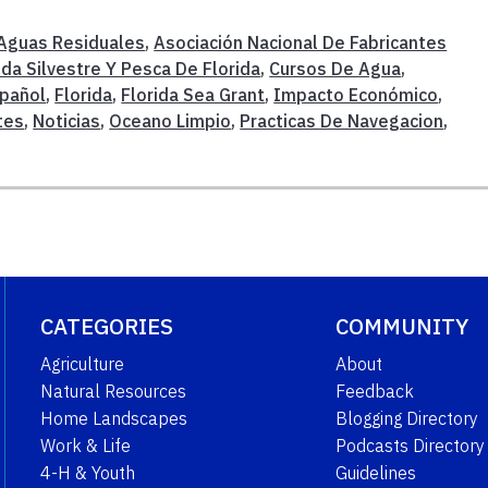
Aguas Residuales
,
Asociación Nacional De Fabricantes
da Silvestre Y Pesca De Florida
,
Cursos De Agua
,
pañol
,
Florida
,
Florida Sea Grant
,
Impacto Económico
,
tes
,
Noticias
,
Oceano Limpio
,
Practicas De Navegacion
,
CATEGORIES
COMMUNITY
Agriculture
About
Natural Resources
Feedback
Home Landscapes
Blogging Directory
Work & Life
Podcasts Directory
4-H & Youth
Guidelines