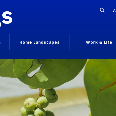
gs
A
s
Home Landscapes
Work & Life