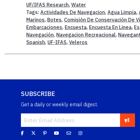
UF/IFAS Research
,
Water
Tags:
Actividades De Navegacion
,
Agua Limpia
,
Marinos
,
Botes
,
Comisión De Conservación De Vi
Embarcaciones
,
Encuesta
,
Encuesta En Linea
,
Es
Navegación
,
Navegacion Recreacional
,
Navegan
Spanish
,
UF-IFAS
,
Veleros
SUBSCRIBE
Get a daily or weekly email digest.