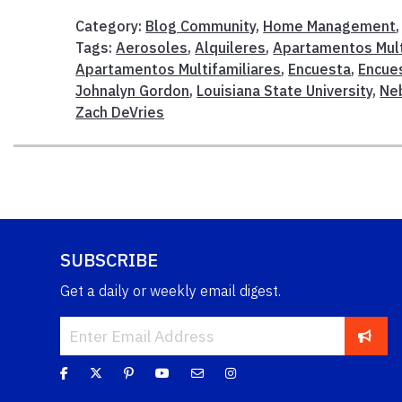
Category:
Blog Community
,
Home Management
Tags:
Aerosoles
,
Alquileres
,
Apartamentos Mult
Apartamentos Multifamiliares
,
Encuesta
,
Encue
Johnalyn Gordon
,
Louisiana State University
,
Ne
Zach DeVries
SUBSCRIBE
Get a daily or weekly email digest.