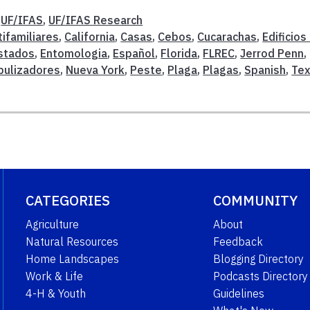
,
UF/IFAS
,
UF/IFAS Research
ifamiliares
,
California
,
Casas
,
Cebos
,
Cucarachas
,
Edificios
stados
,
Entomologia
,
Español
,
Florida
,
FLREC
,
Jerrod Penn
,
bulizadores
,
Nueva York
,
Peste
,
Plaga
,
Plagas
,
Spanish
,
Te
CATEGORIES
COMMUNITY
Agriculture
About
Natural Resources
Feedback
Home Landscapes
Blogging Directory
Work & Life
Podcasts Directory
4-H & Youth
Guidelines