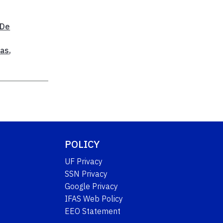
 De
xas
,
POLICY
UF Privacy
SSN Privacy
Google Privacy
IFAS Web Policy
EEO Statement