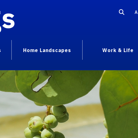
gs
A
s
Home Landscapes
Work & Life