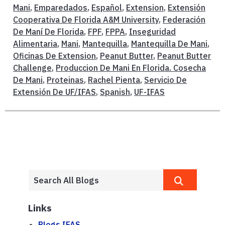
Mani
,
Emparedados
,
Español
,
Extension
,
Extensión
Cooperativa De Florida A&M University
,
Federación
De Maní De Florida
,
FPF
,
FPPA
,
Inseguridad
Alimentaria
,
Mani
,
Mantequilla
,
Mantequilla De Mani
,
Oficinas De Extension
,
Peanut Butter
,
Peanut Butter
Challenge
,
Produccion De Mani En Florida. Cosecha
De Mani
,
Proteinas
,
Rachel Pienta
,
Servicio De
Extensión De UF/IFAS
,
Spanish
,
UF-IFAS
Links
Blogs.IFAS