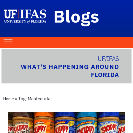
Blogs
UF/IFAS
WHAT'S HAPPENING AROUND
FLORIDA
Home
» Tag:
Mantequilla