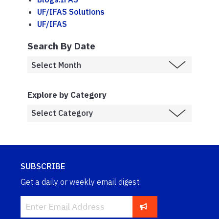
UF/IFAS Solutions
UF/IFAS
Search By Date
Explore by Category
SUBSCRIBE
Get a daily or weekly email digest.