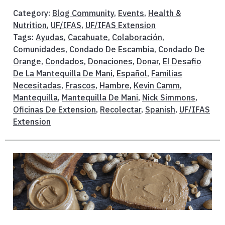
Category:
Blog Community
,
Events
,
Health &
Nutrition
,
UF/IFAS
,
UF/IFAS Extension
Tags:
Ayudas
,
Cacahuate
,
Colaboración
,
Comunidades
,
Condado De Escambia
,
Condado De
Orange
,
Condados
,
Donaciones
,
Donar
,
El Desafio
De La Mantequilla De Mani
,
Español
,
Familias
Necesitadas
,
Frascos
,
Hambre
,
Kevin Camm
,
Mantequilla
,
Mantequilla De Mani
,
Nick Simmons
,
Oficinas De Extension
,
Recolectar
,
Spanish
,
UF/IFAS
Extension