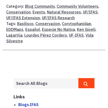
Category:
Blog Community
,
Community Volunteers
,
Conservation
,
Events
,
Natural Resources
,
UF/IFAS
,
UF/IFAS Extension
,
UF/IFAS Research
Tags:
Basilisco
,
Conservacion
,
Corytophanidae
,
EDDMaps
,
Español
,
Especie No Nativa
,
Ken Gioeli
,
Lagartija
,
Lourdes Pérez Cordero
,
UF-IFAS
,
Vida
Silvestre
Links
Blogs.IFAS