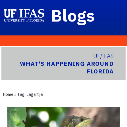
Blogs
UF/IFAS
WHAT'S HAPPENING AROUND
FLORIDA
Home
» Tag:
Lagartija