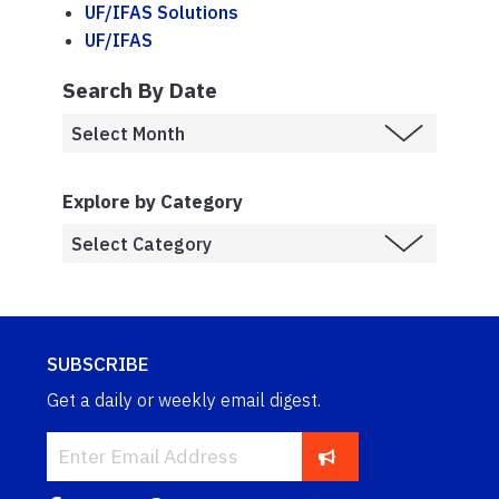
UF/IFAS Solutions
UF/IFAS
Search By Date
Explore by Category
SUBSCRIBE
Get a daily or weekly email digest.