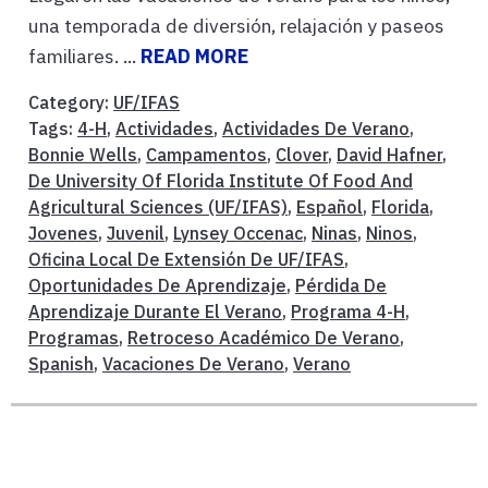
una temporada de diversión, relajación y paseos
familiares. ...
READ MORE
Category:
UF/IFAS
Tags:
4-H
,
Actividades
,
Actividades De Verano
,
Bonnie Wells
,
Campamentos
,
Clover
,
David Hafner
,
De University Of Florida Institute Of Food And
Agricultural Sciences (UF/IFAS)
,
Español
,
Florida
,
Jovenes
,
Juvenil
,
Lynsey Occenac
,
Ninas
,
Ninos
,
Oficina Local De Extensión De UF/IFAS
,
Oportunidades De Aprendizaje
,
Pérdida De
Aprendizaje Durante El Verano
,
Programa 4-H
,
Programas
,
Retroceso Académico De Verano
,
Spanish
,
Vacaciones De Verano
,
Verano