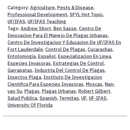
Category:
Agriculture
,
Pests & Disease
,
Professional Development
,
SFYL Hot Topic
,
UF/IFAS
,
UF/IFAS Teaching
Tags:
Andrew Short
,
Ben Sasse
,
Centro De
Innovacion Para El Manejo De Plagas Urbanas
,
Centro De Investigacion Y Educacion De UF/IFAS En
Fort Lauderdale
,
Control De Plagas
,
Cucarachas
,
Entolomogia
,
Español
,
Especializacion En Linea
,
Especies Invasoras
,
Estrategias De Control
,
Garrapatas
,
Industria Del Control De Plagas
,
Insectos Plaga
,
Instituto De Investigacion
Cientifica Para Especies Invasoras
,
Moscas
,
Nan-
yao Su
,
Plagas
,
Plagas Urbanas
,
Robert Gilbert
,
Salud Publica
,
Spanish
,
Termitas
,
UF
,
UF-IFAS
,
University Of Florida