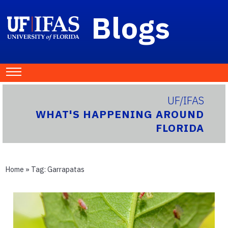
Blogs
UF/IFAS
WHAT'S HAPPENING AROUND
FLORIDA
Home
» Tag:
Garrapatas