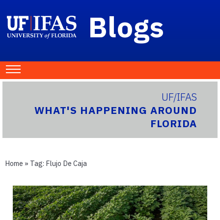
Blogs
UF/IFAS
WHAT'S HAPPENING AROUND
FLORIDA
Home
» Tag:
Flujo De Caja