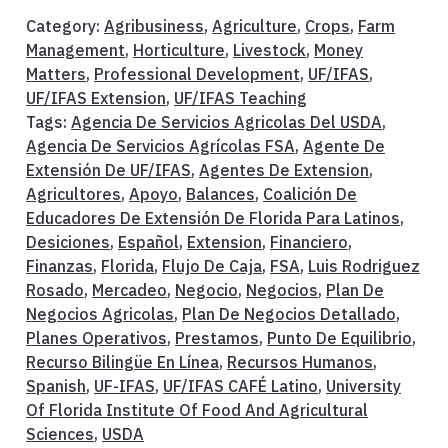
Category:
Agribusiness
,
Agriculture
,
Crops
,
Farm
Management
,
Horticulture
,
Livestock
,
Money
Matters
,
Professional Development
,
UF/IFAS
,
UF/IFAS Extension
,
UF/IFAS Teaching
Tags:
Agencia De Servicios Agricolas Del USDA
,
Agencia De Servicios Agrícolas FSA
,
Agente De
Extensión De UF/IFAS
,
Agentes De Extension
,
Agricultores
,
Apoyo
,
Balances
,
Coalición De
Educadores De Extensión De Florida Para Latinos
,
Desiciones
,
Español
,
Extension
,
Financiero
,
Finanzas
,
Florida
,
Flujo De Caja
,
FSA
,
Luis Rodriguez
Rosado
,
Mercadeo
,
Negocio
,
Negocios
,
Plan De
Negocios Agricolas
,
Plan De Negocios Detallado
,
Planes Operativos
,
Prestamos
,
Punto De Equilibrio
,
Recurso Bilingüe En Línea
,
Recursos Humanos
,
Spanish
,
UF-IFAS
,
UF/IFAS CAFÉ Latino
,
University
Of Florida Institute Of Food And Agricultural
Sciences
,
USDA