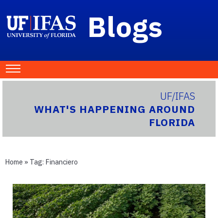
Blogs
UF/IFAS
WHAT'S HAPPENING AROUND
FLORIDA
Home
» Tag:
Financiero