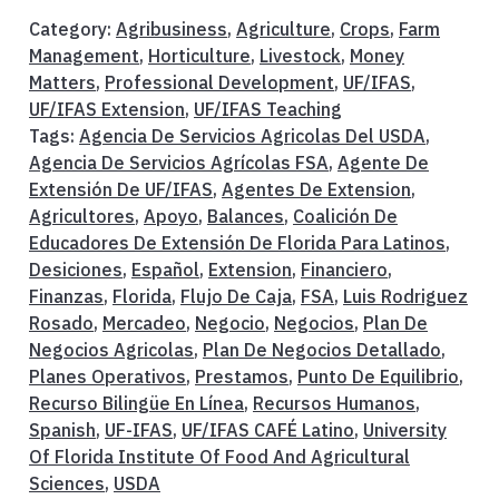
Category:
Agribusiness
,
Agriculture
,
Crops
,
Farm
Management
,
Horticulture
,
Livestock
,
Money
Matters
,
Professional Development
,
UF/IFAS
,
UF/IFAS Extension
,
UF/IFAS Teaching
Tags:
Agencia De Servicios Agricolas Del USDA
,
Agencia De Servicios Agrícolas FSA
,
Agente De
Extensión De UF/IFAS
,
Agentes De Extension
,
Agricultores
,
Apoyo
,
Balances
,
Coalición De
Educadores De Extensión De Florida Para Latinos
,
Desiciones
,
Español
,
Extension
,
Financiero
,
Finanzas
,
Florida
,
Flujo De Caja
,
FSA
,
Luis Rodriguez
Rosado
,
Mercadeo
,
Negocio
,
Negocios
,
Plan De
Negocios Agricolas
,
Plan De Negocios Detallado
,
Planes Operativos
,
Prestamos
,
Punto De Equilibrio
,
Recurso Bilingüe En Línea
,
Recursos Humanos
,
Spanish
,
UF-IFAS
,
UF/IFAS CAFÉ Latino
,
University
Of Florida Institute Of Food And Agricultural
Sciences
,
USDA