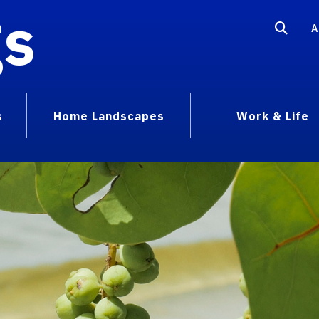
gs
A
s
Home Landscapes
Work & Life