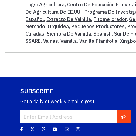
Tags:
Agricultura
,
Centro De Educación E Invest
De Agricultura De EE.UU - Programa De Investig
Español
,
Extracto De Vainilla
,
Fitomejorador
,
Ge
Mercado
,
Orquidea
,
Pequenos Productores
,
Pro
Curadas
,
Siembra De Vainilla
,
Spanish
,
Sur De Fl
SSARE
,
Vainas
,
Vainilla
,
Vanilla Planifolia
,
Xingb
SUBSCRIBE
Get a daily or weekly email digest.