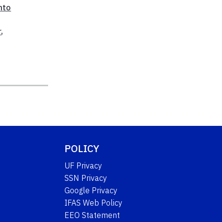
nto
r
,
POLICY
UF Privacy
SSN Privacy
Google Privacy
IFAS Web Policy
EEO Statement