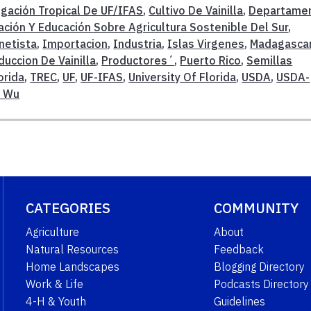
igación Tropical De UF/IFAS
,
Cultivo De Vainilla
,
Departame
ación Y Educación Sobre Agricultura Sostenible Del Sur
,
netista
,
Importacion
,
Industria
,
Islas Virgenes
,
Madagasca
duccion De Vainilla
,
Productores´
,
Puerto Rico
,
Semillas
orida
,
TREC
,
UF
,
UF-IFAS
,
University Of Florida
,
USDA
,
USDA-
o Wu
CATEGORIES
COMMUNITY
Agriculture
About
Natural Resources
Feedback
Home Landscapes
Blogging Directory
Work & Life
Podcasts Directory
4-H & Youth
Guidelines