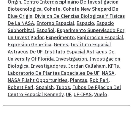
Origin
,
Centro Interdisciplinario De Investigacion
Biotecnologica
,
Cohete
,
Cohete New Shepard De
Blue Origin
,
Division De Ciencias Biologicas Y Fisicas
De La NASA
,
Entorno Espacial
,
Espacio
,
Espacio
Subhorbital
,
Español
,
Esperimento Supervisado Por
Un Investigador
,
Experimento
,
Exploracion Espacial
,
Expresion Genetica
,
Genes
,
Instituto Espacial
Astraeus De UF
,
Instituto Espacial Astraeus De
University Of Florida
,
Investigacion
,
Investigacion
Biologica
,
Investigadores
,
Jordan Callaham
,
KFTs
,
Laboratorio De Plantas Espaciales De UF
,
NASA
,
NASA Flight Opportunities
,
Plantas
,
Rob Ferl
,
Robert Ferl
,
Spanish
,
Tubos
,
Tubos De Fijacion Del
Centro Espacial Kennedy
,
UF
,
UF-IFAS
,
Vuelo