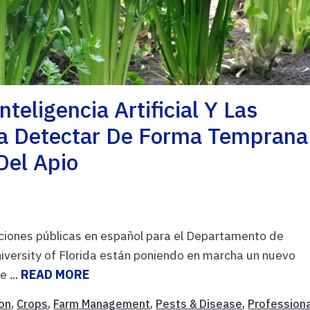
eligencia Artificial Y Las
a Detectar De Forma Temprana
Del Apio
ciones públicas en español para el Departamento de
iversity of Florida están poniendo en marcha un nuevo
 ...
READ MORE
on
,
Crops
,
Farm Management
,
Pests & Disease
,
Profession