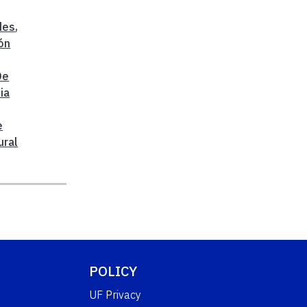
des
,
ón
De
ia
e
ural
POLICY
UF Privacy