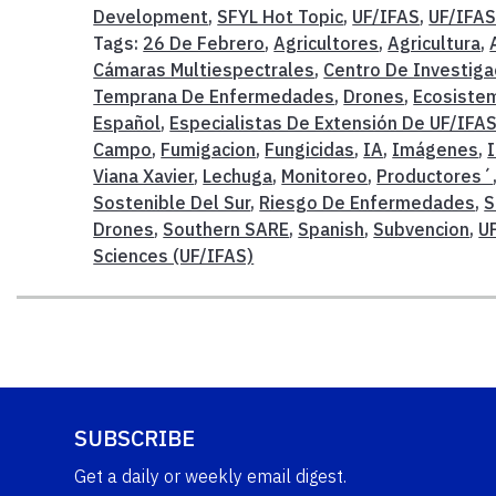
Development
,
SFYL Hot Topic
,
UF/IFAS
,
UF/IFAS
Tags:
26 De Febrero
,
Agricultores
,
Agricultura
,
Cámaras Multiespectrales
,
Centro De Investiga
Temprana De Enfermedades
,
Drones
,
Ecosiste
Español
,
Especialistas De Extensión De UF/IFA
Campo
,
Fumigacion
,
Fungicidas
,
IA
,
Imágenes
,
I
Viana Xavier
,
Lechuga
,
Monitoreo
,
Productores´
Sostenible Del Sur
,
Riesgo De Enfermedades
,
S
Drones
,
Southern SARE
,
Spanish
,
Subvencion
,
U
Sciences (UF/IFAS)
SUBSCRIBE
Get a daily or weekly email digest.