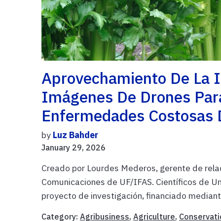
Aprovechamiento De La Int
Imágenes De Drones Par
Enfermedades Costosas 
by
Luz Bahder
January 29, 2026
Creado por Lourdes Mederos, gerente de rela
Comunicaciones de UF/IFAS. Científicos de Un
proyecto de investigación, financiado mediante
Category:
Agribusiness
,
Agriculture
,
Conservati