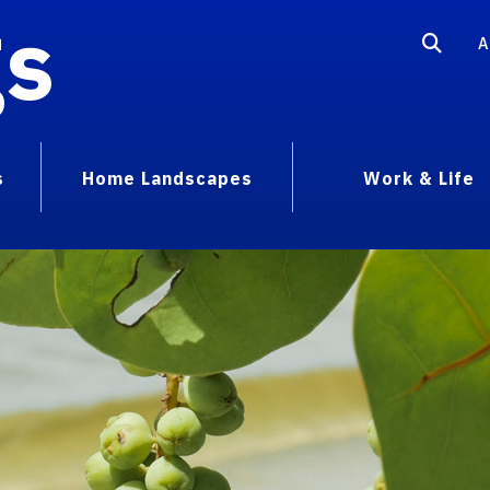
gs
A
s
Home Landscapes
Work & Life