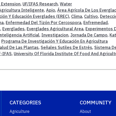
 Extension
,
UF/IFAS Research
,
Water
Agricultura Inteligente
,
Apio
,
Área Agrícola De Los Evergla
ción Y Educación Everglades (EREC)
,
Clima
,
Cultivo
,
Detecci
ma
,
Enfermedad Del Tizón Por Cercospora
,
Enfremedad
,
S
,
Everglades
,
Everglades Agricultural Area
,
Experimentos 
nteligencia Artificial
,
Investigacion
,
Jornada De Campo
,
Kat
,
Programa De Investigación Y Educación En Agricultura
alud De Las Plantas
,
Señales Sutiles De Estrés
,
Sistema D
F-IFAS
,
University Of Florida Institute Of Food And Agricult
CATEGORIES
COMMUNITY
Agriculture
About