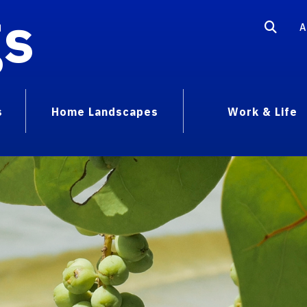
gs
A
s
Home Landscapes
Work & Life