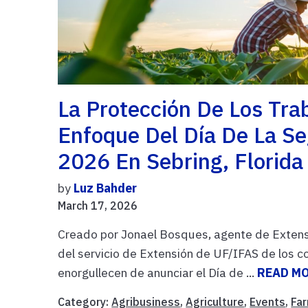
La Protección De Los Tra
Enfoque Del Día De La Se
2026 En Sebring, Florida
by
Luz Bahder
March 17, 2026
Creado por Jonael Bosques, agente de Extensi
del servicio de Extensión de UF/IFAS de los
enorgullecen de anunciar el Día de ...
READ M
Category:
Agribusiness
,
Agriculture
,
Events
,
Fa