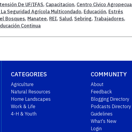
tensión De UF/IFAS
,
Capacitacion
,
Centro Cívico Agropecua
 La Seguridad Agrícola Multicondado
,
Educación
,
Estrés
el Bosques
,
Manatee
,
REI
,
Salud
,
Sebring
,
Trabajadores
,
ducación Continua
CATEGORIES
COMMUNITY
Agriculture
About
Natural Resources
Feedback
Home Landscapes
Blogging Directory
Work & Life
Podcasts Directory
4-H & Youth
Guidelines
What's New
Login