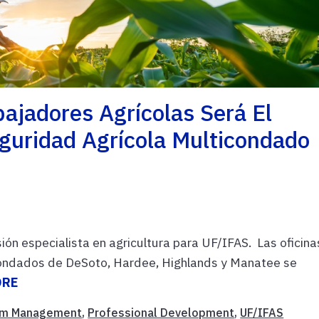
bajadores Agrícolas Será El
guridad Agrícola Multicondado
ón especialista en agricultura para UF/IFAS. Las oficina
 condados de DeSoto, Hardee, Highlands y Manatee se
ORE
rm Management
,
Professional Development
,
UF/IFAS