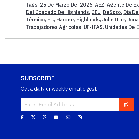
Tags:
25 De Marzo Del 2026
,
AEZ
,
Agente De Ex
Del Condado De Highlands
,
CEU
,
DeSoto
,
Día De
Térmico
,
FL.
,
Hardee
,
Highlands
,
John Diaz
,
Jona
Trabajadores Agrícolas
,
UF-IFAS
,
Unidades De E
SUBSCRIBE
Get a daily or weekly email digest.