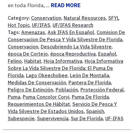
en toda Florida, ...
READ MORE
Category:
Conservation
,
Natural Resources
,
SFYL
Hot Topic
,
UF/IFAS
,
UF/IFAS Research
Tags:
Amenazas
,
Ask IFAS En Español
,
Comision De
Conservacion De Pesca Y Vida Silvestre De Florida
,
Conservacion
,
Descubriendo La Vida Silvestre
,
época De Cortejo
,
época Reproductiva
,
Español
,
Felino
,
Habitat
,
Hoja Informativa
,
Hoja Informativa
Sobre La Vida Silvestre De Florida: El Puma De
Florida
,
Lago Okeechobee
,
León De Montaña
,
Medidas De Conservación
,
Pantera De Florida
,
Peligro De Extinción
,
Población
,
Protección Federal
,
Puma
,
Puma Concolor Coryi
,
Puma De Florida
,
Requerimientos De Hábitat
,
Servicio De Pesca Y
Vida Silvestre De Estados Unidos
,
Spanish
,
Subespecie
,
Supervivencia
,
Sur De Florida
,
UF-IFAS