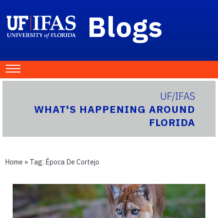
Blogs
UF/IFAS
WHAT'S HAPPENING AROUND
FLORIDA
Home
» Tag:
Época De Cortejo