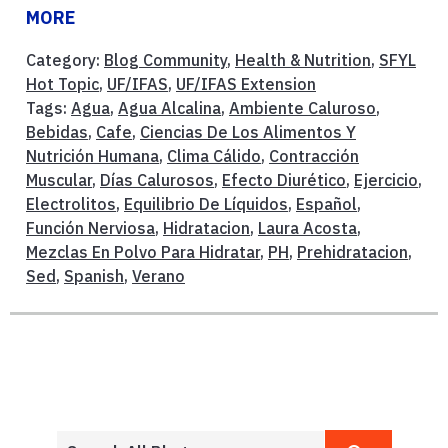
MORE
Category:
Blog Community
,
Health & Nutrition
,
SFYL
Hot Topic
,
UF/IFAS
,
UF/IFAS Extension
Tags:
Agua
,
Agua Alcalina
,
Ambiente Caluroso
,
Bebidas
,
Cafe
,
Ciencias De Los Alimentos Y
Nutrición Humana
,
Clima Cálido
,
Contracción
Muscular
,
Días Calurosos
,
Efecto Diurético
,
Ejercicio
,
Electrolitos
,
Equilibrio De Líquidos
,
Español
,
Función Nerviosa
,
Hidratacion
,
Laura Acosta
,
Mezclas En Polvo Para Hidratar
,
PH
,
Prehidratacion
,
Sed
,
Spanish
,
Verano