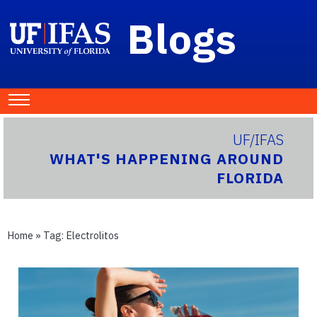
Blogs
UF/IFAS
WHAT'S HAPPENING AROUND
FLORIDA
Home
» Tag:
Electrolitos