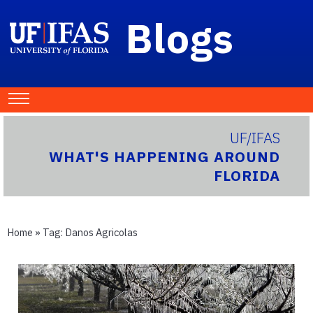
Blogs
UF/IFAS
WHAT'S HAPPENING AROUND
FLORIDA
Home
» Tag:
Danos Agricolas