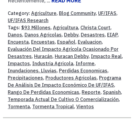
Recientemente, ...
READ MORE
Category:
Agriculture
,
Blog Community
,
UF/IFAS
,
UF/IFAS Research
Tags:
$93 Millones
,
Agricultura
,
Christa Court
,
Danos
,
Danos Agricolas
,
Debby
,
Desastres
,
EIAP
,
Encuesta
,
Encuestas
,
Español
,
Evaluacion
,
Evaluación Del Impacto Agrícola Ocasionado Por
Desastres
,
Huracán
,
Huracan Debby
,
Impacto Real
,
Impactos
,
Industria Agricola
,
Informe
,
Inundaciones. Lluvias
,
Perdidas Economicas
,
Precipitaciones
,
Productores Agricolas
,
Programa
De Análisis De Impacto Económico De UF/IFAS
,
Rango De Perdidas Economicas
,
Reporte
,
Spanish
,
Temporada Actual De Cultivo O Comercialización
,
Tormenta
,
Tormenta Tropical
,
Vientos