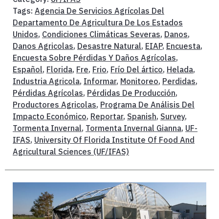
Tags:
Agencia De Servicios Agrícolas Del
Departamento De Agricultura De Los Estados
Unidos
,
Condiciones Climáticas Severas
,
Danos
,
Danos Agricolas
,
Desastre Natural
,
EIAP
,
Encuesta
,
Encuesta Sobre Pérdidas Y Daños Agrícolas
,
Español
,
Florida
,
Fre
,
Frio
,
Frío Del ártico
,
Helada
,
Industria Agricola
,
Informar
,
Monitoreo
,
Perdidas
,
Pérdidas Agrícolas
,
Pérdidas De Producción
,
Productores Agricolas
,
Programa De Análisis Del
Impacto Económico
,
Reportar
,
Spanish
,
Survey
,
Tormenta Invernal
,
Tormenta Invernal Gianna
,
UF-
IFAS
,
University Of Florida Institute Of Food And
Agricultural Sciences (UF/IFAS)