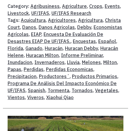
Category:
Agribusiness
,
Agriculture
,
Crops
,
Events
,
Livestock
,
UF/IFAS
,
UF/IFAS Research
Tags:
Acuicultura
,
Agricultores
,
Agricultura
,
Christa
Court
,
Danos
,
Danos Agricolas
,
Debby
,
Economistas
Agrícolas
,
EIAP
,
Encuesta De Evaluación De
Desastres EIAP De UF/IFAS.
,
Encuestas
,
Español
,
Florida
,
Ganado
,
Huracán
,
Huracan Debby
,
Huracán
Helene
,
Huracan Milton
,
Informe Preliminar
,
Inundacion
,
Invernaderos
,
Lluvia
,
Melones
,
Milton
,
Papas
,
Perdidas
,
Perdidas Economicas
,
Precipitacion
,
Productores´
,
Productos Primarios
,
Programa De Análisis Del Impacto Económico De
UF/IFAS
,
Spanish
,
Tormenta
,
Tornados
,
Vegetales
,
Vientos
,
Viveros
,
Xiaohui Qiao