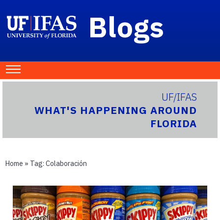
Blogs
UF/IFAS
WHAT'S HAPPENING AROUND
FLORIDA
Home
» Tag:
Colaboración