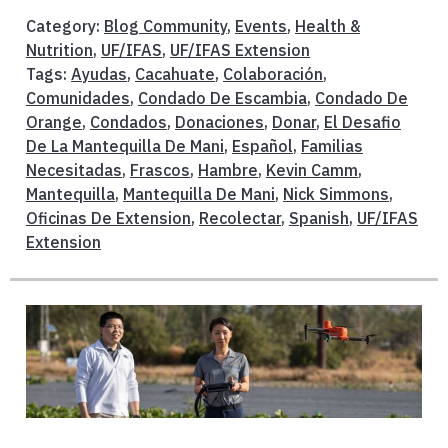
Category:
Blog Community
,
Events
,
Health &
Nutrition
,
UF/IFAS
,
UF/IFAS Extension
Tags:
Ayudas
,
Cacahuate
,
Colaboración
,
Comunidades
,
Condado De Escambia
,
Condado De
Orange
,
Condados
,
Donaciones
,
Donar
,
El Desafio
De La Mantequilla De Mani
,
Español
,
Familias
Necesitadas
,
Frascos
,
Hambre
,
Kevin Camm
,
Mantequilla
,
Mantequilla De Mani
,
Nick Simmons
,
Oficinas De Extension
,
Recolectar
,
Spanish
,
UF/IFAS
Extension