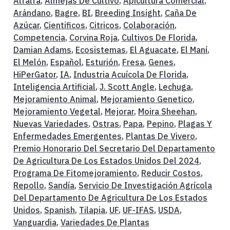
Alfalfa
,
Almejas De Cultivo
,
Apicultura Comercial
,
Arándano
,
Bagre
,
BI
,
Breeding Insight
,
Caña De
Azúcar
,
Cientificos
,
Citricos
,
Colaboración
,
Competencia
,
Corvina Roja
,
Cultivos De Florida
,
Damian Adams
,
Ecosistemas
,
El Aguacate
,
El Maní
,
El Melón
,
Español
,
Esturión
,
Fresa
,
Genes
,
HiPerGator
,
IA
,
Industria Acuícola De Florida
,
Inteligencia Artificial
,
J. Scott Angle
,
Lechuga
,
Mejoramiento Animal
,
Mejoramiento Genetico
,
Mejoramiento Vegetal
,
Mejorar
,
Moira Sheehan
,
Nuevas Variedades
,
Ostras
,
Papa
,
Pepino
,
Plagas Y
Enfermedades Emergentes
,
Plantas De Vivero
,
Premio Honorario Del Secretario Del Departamento
De Agricultura De Los Estados Unidos Del 2024
,
Programa De Fitomejoramiento
,
Reducir Costos
,
Repollo
,
Sandía
,
Servicio De Investigación Agrícola
Del Departamento De Agricultura De Los Estados
Unidos
,
Spanish
,
Tilapia
,
UF
,
UF-IFAS
,
USDA
,
Vanguardia
,
Variedades De Plantas