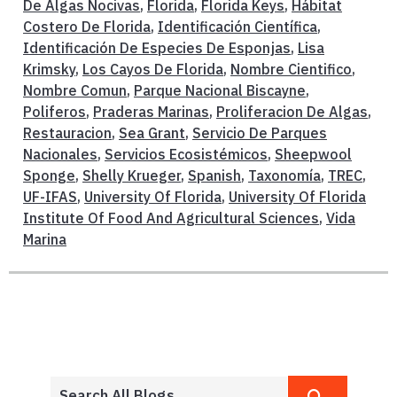
De Algas Nocivas
,
Florida
,
Florida Keys
,
Hábitat
Costero De Florida
,
Identificación Científica
,
Identificación De Especies De Esponjas
,
Lisa
Krimsky
,
Los Cayos De Florida
,
Nombre Cientifico
,
Nombre Comun
,
Parque Nacional Biscayne
,
Poliferos
,
Praderas Marinas
,
Proliferacion De Algas
,
Restauracion
,
Sea Grant
,
Servicio De Parques
Nacionales
,
Servicios Ecosistémicos
,
Sheepwool
Sponge
,
Shelly Krueger
,
Spanish
,
Taxonomía
,
TREC
,
UF-IFAS
,
University Of Florida
,
University Of Florida
Institute Of Food And Agricultural Sciences
,
Vida
Marina