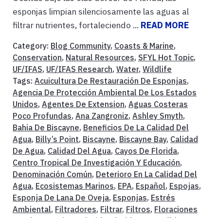
esponjas limpian silenciosamente las aguas al
filtrar nutrientes, fortaleciendo ...
READ MORE
Category:
Blog Community
,
Coasts & Marine
,
Conservation
,
Natural Resources
,
SFYL Hot Topic
,
UF/IFAS
,
UF/IFAS Research
,
Water
,
Wildlife
Tags:
Acuicultura De Restauración De Esponjas
,
Agencia De Protección Ambiental De Los Estados
Unidos
,
Agentes De Extension
,
Aguas Costeras
Poco Profundas
,
Ana Zangroniz
,
Ashley Smyth
,
Bahia De Biscayne
,
Beneficios De La Calidad Del
Agua
,
Billy’s Point
,
Biscayne
,
Biscayne Bay
,
Calidad
De Agua
,
Calidad Del Agua
,
Cayos De Florida
,
Centro Tropical De Investigación Y Educación
,
Denominación Común
,
Deterioro En La Calidad Del
Agua
,
Ecosistemas Marinos
,
EPA
,
Español
,
Espojas
,
Esponja De Lana De Oveja
,
Esponjas
,
Estrés
Ambiental
,
Filtradores
,
Filtrar
,
Filtros
,
Floraciones