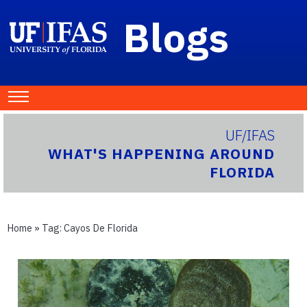
Blogs
UF/IFAS
WHAT'S HAPPENING AROUND
FLORIDA
Home
» Tag:
Cayos De Florida