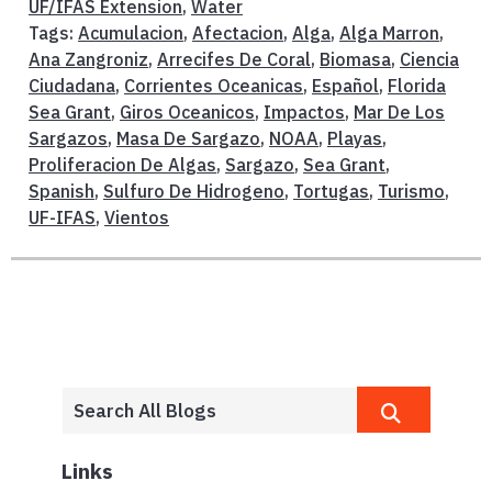
UF/IFAS Extension
,
Water
Tags:
Acumulacion
,
Afectacion
,
Alga
,
Alga Marron
,
Ana Zangroniz
,
Arrecifes De Coral
,
Biomasa
,
Ciencia
Ciudadana
,
Corrientes Oceanicas
,
Español
,
Florida
Sea Grant
,
Giros Oceanicos
,
Impactos
,
Mar De Los
Sargazos
,
Masa De Sargazo
,
NOAA
,
Playas
,
Proliferacion De Algas
,
Sargazo
,
Sea Grant
,
Spanish
,
Sulfuro De Hidrogeno
,
Tortugas
,
Turismo
,
UF-IFAS
,
Vientos
Links