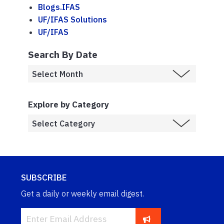
Blogs.IFAS
UF/IFAS Solutions
UF/IFAS
Search By Date
Explore by Category
SUBSCRIBE
Get a daily or weekly email digest.