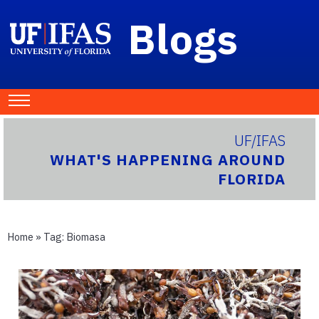
Blogs
UF/IFAS
WHAT'S HAPPENING AROUND
FLORIDA
Home
» Tag:
Biomasa