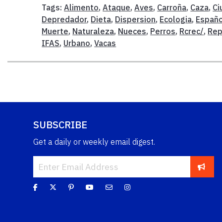
Tags:
Alimento
,
Ataque
,
Aves
,
Carroña
,
Caza
,
Ci
Depredador
,
Dieta
,
Dispersion
,
Ecologia
,
Españo
Muerte
,
Naturaleza
,
Nueces
,
Perros
,
Rcrec/
,
Rep
IFAS
,
Urbano
,
Vacas
SUBSCRIBE
Get a daily or weekly email digest.