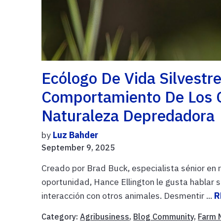
Ecólogo De Vida Silvestr
Comportamiento De Los C
Naturaleza Depredadora
by
Luz Bahder
September 9, 2025
Creado por Brad Buck, especialista sénior en 
oportunidad, Hance Ellington le gusta hablar 
interacción con otros animales. Desmentir ...
R
Category:
Agribusiness
,
Blog Community
,
Farm 