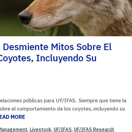
e Desmiente Mitos Sobre El
oyotes, Incluyendo Su
relaciones públicas para UF/IFAS. Siempre que tiene la
sobre el comportamiento de los coyotes, incluyendo su
EAD MORE
Management
,
Livestock
,
UF/IFAS
,
UF/IFAS Research