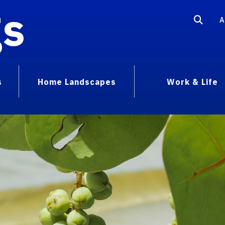
gs
A
s
Home Landscapes
Work & Life