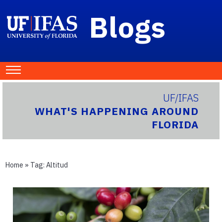
Blogs
UF/IFAS
WHAT'S HAPPENING AROUND
FLORIDA
Home
» Tag:
Altitud