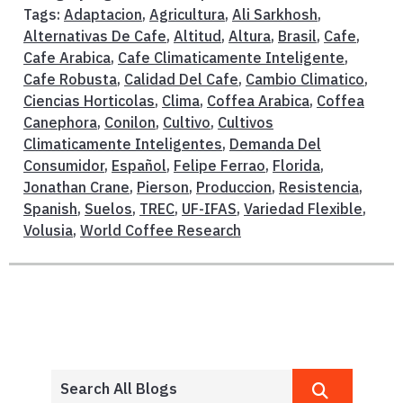
Tags:
Adaptacion
,
Agricultura
,
Ali Sarkhosh
,
Alternativas De Cafe
,
Altitud
,
Altura
,
Brasil
,
Cafe
,
Cafe Arabica
,
Cafe Climaticamente Inteligente
,
Cafe Robusta
,
Calidad Del Cafe
,
Cambio Climatico
,
Ciencias Horticolas
,
Clima
,
Coffea Arabica
,
Coffea
Canephora
,
Conilon
,
Cultivo
,
Cultivos
Climaticamente Inteligentes
,
Demanda Del
Consumidor
,
Español
,
Felipe Ferrao
,
Florida
,
Jonathan Crane
,
Pierson
,
Produccion
,
Resistencia
,
Spanish
,
Suelos
,
TREC
,
UF-IFAS
,
Variedad Flexible
,
Volusia
,
World Coffee Research