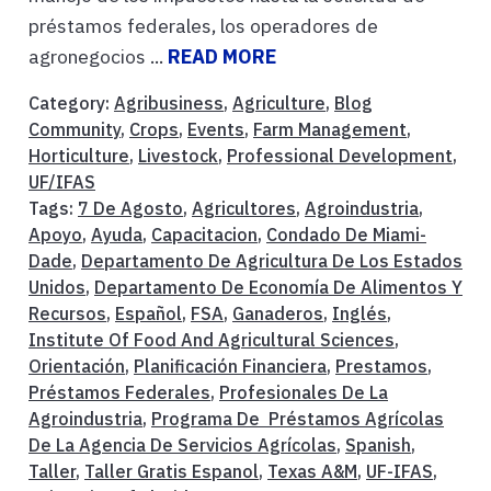
préstamos federales, los operadores de
agronegocios ...
READ MORE
Category:
Agribusiness
,
Agriculture
,
Blog
Community
,
Crops
,
Events
,
Farm Management
,
Horticulture
,
Livestock
,
Professional Development
,
UF/IFAS
Tags:
7 De Agosto
,
Agricultores
,
Agroindustria
,
Apoyo
,
Ayuda
,
Capacitacion
,
Condado De Miami-
Dade
,
Departamento De Agricultura De Los Estados
Unidos
,
Departamento De Economía De Alimentos Y
Recursos
,
Español
,
FSA
,
Ganaderos
,
Inglés
,
Institute Of Food And Agricultural Sciences
,
Orientación
,
Planificación Financiera
,
Prestamos
,
Préstamos Federales
,
Profesionales De La
Agroindustria
,
Programa De Préstamos Agrícolas
De La Agencia De Servicios Agrícolas
,
Spanish
,
Taller
,
Taller Gratis Espanol
,
Texas A&M
,
UF-IFAS
,