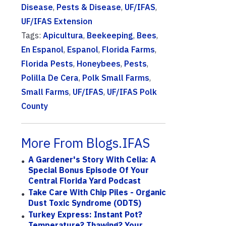
Disease
,
Pests & Disease
,
UF/IFAS
,
UF/IFAS Extension
Tags:
Apicultura
,
Beekeeping
,
Bees
,
En Espanol
,
Espanol
,
Florida Farms
,
Florida Pests
,
Honeybees
,
Pests
,
Polilla De Cera
,
Polk Small Farms
,
Small Farms
,
UF/IFAS
,
UF/IFAS Polk
County
More From Blogs.IFAS
A Gardener's Story With Celia: A
Special Bonus Episode Of Your
Central Florida Yard Podcast
Take Care With Chip Piles - Organic
Dust Toxic Syndrome (ODTS)
Turkey Express: Instant Pot?
Temperature? Thawing? Your