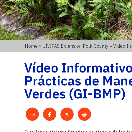
Home
»
UF/IFAS Extension Polk County
» Vídeo In
Vídeo Informativo
Prácticas de Mane
Verdes (GI-BMP)