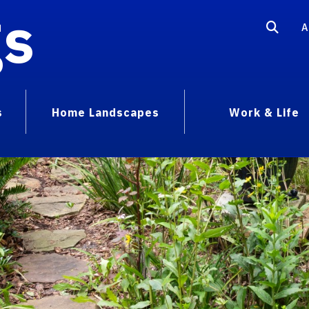
gs
A
s
Home Landscapes
Work & Life