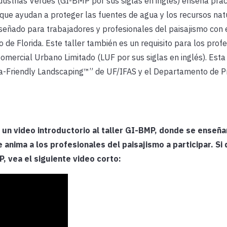
dustrias Verdes (GI-BMP por sus siglas en inglés) enseña prác
que ayudan a proteger las fuentes de agua y los recursos nat
iseñado para trabajadores y profesionales del paisajismo con e
de Florida. Este taller también es un requisito para los prof
Comercial Urbano Limitado (LUF por sus siglas en inglés). Esta
da-Friendly Landscaping™” de UF/IFAS y el Departamento de P
un video introductorio al taller GI-BMP, donde se enseñ
 anima a los profesionales del paisajismo a participar. Si
, vea el siguiente video corto: