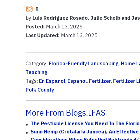
0
by
Luis Rodriguez Rosado, Julie Schelb and Jas
Posted:
March 13, 2025
Last Updated:
March 13, 2025
Category:
Florida-Friendly Landscaping
,
Home L
Teaching
Tags:
En Espanol
,
Espanol
,
Fertilizer
,
Fertilizer 
Polk County
More From Blogs.IFAS
The Pesticide License You Need In The Florid
Sunn Hemp (Crotalaria Juncea), An Effectiv
Considerations When Selecting Subtropical/T