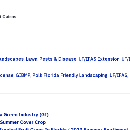
i Cairns
andscapes
,
Lawn
,
Pests & Disease
,
UF/IFAS Extension
,
UF/
License
,
GIBMP
,
Polk Florida Friendly Landscaping
,
UF/IFAS
,
a Green Industry (GI)
e Summer Cover Crop
ropical Fruit Crops In Florida / 2023 Summer Southwest F