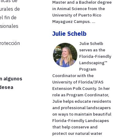
ticas de
Master and a Bachelor degree
urales de
in Animal Science from the
University of Puerto Rico
l fin de
Mayaguez Campus. ...
esionales
Julie Schelb
rotección
Julie Schelb
serves as the
Florida-Friendly
Landscaping™
Program
Coordinator with the
an algunos
University of Florida/IFAS
 desea
Extension Polk County. In her
role as Program Coordinator,
Julie helps educate residents
and professional landscapers
on ways to maintain beautiful
Florida-Friendly Landscapes
that help conserve and
protect our natural water