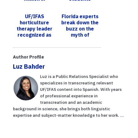
strategic
reduce stress,
funding to
increase
UF/IFAS
Florida experts
upgrade its
academic
horticulture
break down the
technology
resilience
therapy leader
buzz on the
infrastructur...
recognized as
myth of
Outstanding
mosquito-
Educator by
repelling plants
FNGLA
Author Profile
Luz Bahder
Luz is a Public Relations Specialist who
specializes in transcreating relevant
UF/IFAS content into Spanish. With years
of professional experience in
transcreation and an academic
background in science, she brings both linguistic
expertise and subject-matter knowledge to her work. ...