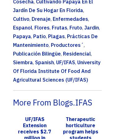
Cosecha
,
Cultivando Papaya En El
Jardín De Su Hogar En Florida
,
Cultivo
,
Drenaje
,
Enfermedades
,
Espanol
,
Flores
,
Frutas
,
Fruto
,
Jardin
,
Papaya
,
Patio
,
Plagas
,
Prácticas De
Mantenimiento
,
Productores´
,
Publicación Bilingüe
,
Residencial
,
Siembra
,
Spanish
,
UF/IFAS
,
University
Of Florida Institute Of Food And
Agricultural Sciences (UF/IFAS)
More From Blogs.IFAS
UF/IFAS
Therapeutic
Extension
horticulture
receives $2.7
program helps
million in
students