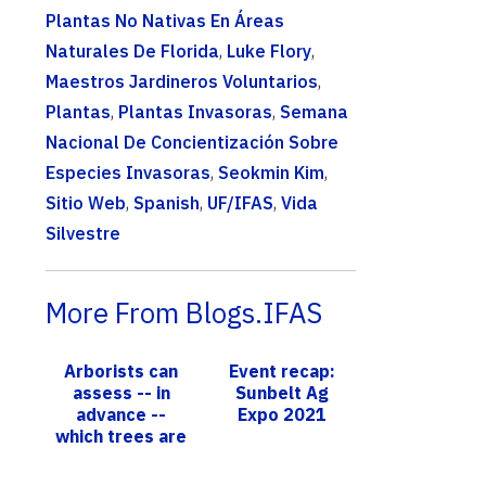
Plantas No Nativas En Áreas
Naturales De Florida
,
Luke Flory
,
Maestros Jardineros Voluntarios
,
Plantas
,
Plantas Invasoras
,
Semana
Nacional De Concientización Sobre
Especies Invasoras
,
Seokmin Kim
,
Sitio Web
,
Spanish
,
UF/IFAS
,
Vida
Silvestre
More From Blogs.IFAS
Arborists can
Event recap:
assess -- in
Sunbelt Ag
advance --
Expo 2021
which trees are
most likely to
topple in a