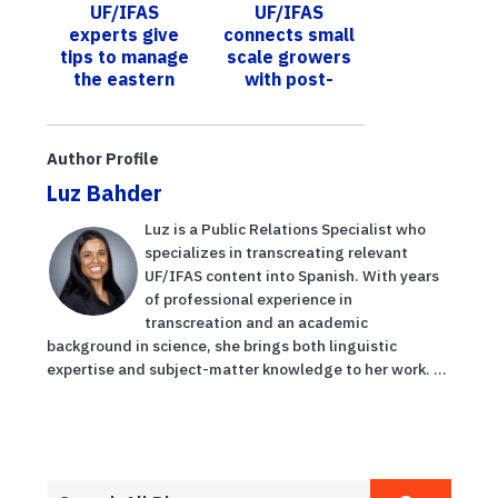
UF/IFAS
UF/IFAS
hurricane
experts give
connects small
tips to manage
scale growers
the eastern
with post-
lubber
Covid-19 digital
grasshopper,
marketing
which can
options
Author Profile
damage plants,
Luz Bahder
citrus ...
Luz is a Public Relations Specialist who
specializes in transcreating relevant
UF/IFAS content into Spanish. With years
of professional experience in
transcreation and an academic
background in science, she brings both linguistic
expertise and subject-matter knowledge to her work. ...