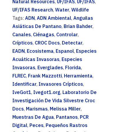
Natural Resources
,
UF/IFAS
,
UF/IFAS
,
UF/IFAS Research
,
Water
,
Wildlife
Tags:
ADN
,
ADN Ambiental
,
Anguilas
Asiáticas De Pantano
,
Brian Bahder
,
Canales
,
Ciénagas
,
Controlar
,
Crípticos
,
CROC Docs
,
Detectar
,
EADN
,
Ecosistema
,
Espanol
,
Especies
Acuáticas Invasoras
,
Especies
Invasoras
,
Everglades
,
Florida
,
FLREC
,
Frank Mazzotti
,
Herramienta
,
Identificar
,
Invasores Crípticos
,
IveGot1
,
Ivegot1.org
,
Laboratorio De
Investigación De Vida Silvestre Croc
Docs
,
Marismas
,
Melissa Miller
,
Muestras De Agua
,
Pantanos
,
PCR
Digital
,
Peces
,
Pequeños Rastros