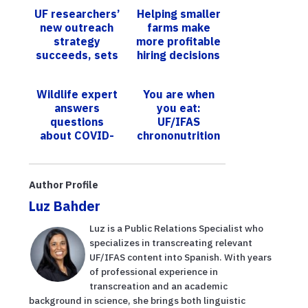
UF researchers’
Helping smaller
new outreach
farms make
strategy
more profitable
succeeds, sets
hiring decisions
blueprint for
detecting
Wildlife expert
You are when
invasive
answers
you eat:
species in Flo...
questions
UF/IFAS
about COVID-
chrononutrition
19 and white-
guide reveals
tailed deer
the importance
of meal timing
Author Profile
Luz Bahder
Luz is a Public Relations Specialist who
specializes in transcreating relevant
UF/IFAS content into Spanish. With years
of professional experience in
transcreation and an academic
background in science, she brings both linguistic