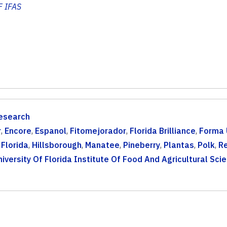
 IFAS
esearch
r
,
Encore
,
Espanol
,
Fitomejorador
,
Florida Brilliance
,
Forma 
Florida
,
Hillsborough
,
Manatee
,
Pineberry
,
Plantas
,
Polk
,
R
niversity Of Florida Institute Of Food And Agricultural Sci