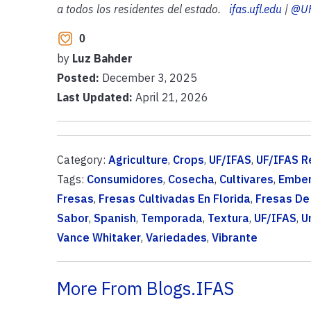
a todos los residentes del estado.
ifas.ufl.edu
|
@UF
0
by
Luz Bahder
Posted:
December 3, 2025
Last Updated:
April 21, 2026
Category:
Agriculture
,
Crops
,
UF/IFAS
,
UF/IFAS R
Tags:
Consumidores
,
Cosecha
,
Cultivares
,
Embe
Fresas
,
Fresas Cultivadas En Florida
,
Fresas De 
Sabor
,
Spanish
,
Temporada
,
Textura
,
UF/IFAS
,
U
Vance Whitaker
,
Variedades
,
Vibrante
More From Blogs.IFAS