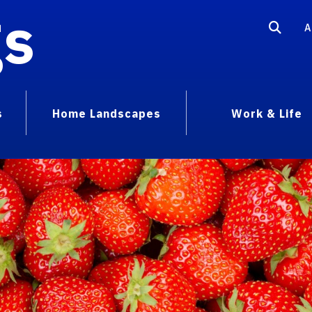
gs
A
s
Home Landscapes
Work & Life