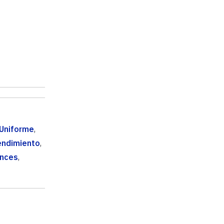
Uniforme
,
endimiento
,
ences
,