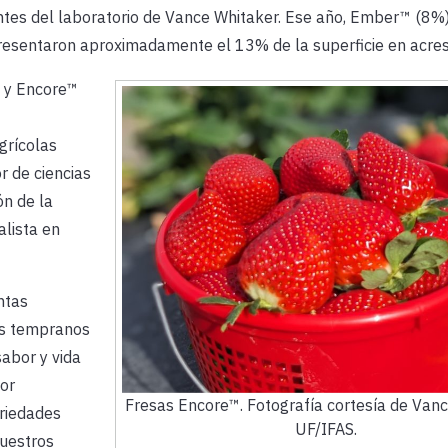
ntes del laboratorio de Vance Whitaker. Ese año, Ember™ (8%
resentaron aproximadamente el 13% de la superficie en acres
) y Encore™
grícolas
r de ciencias
ón de la
alista en
ntas
os tempranos
abor y vida
or
Fresas Encore™. Fotografía cortesía de Vanc
ariedades
UF/IFAS.
nuestros