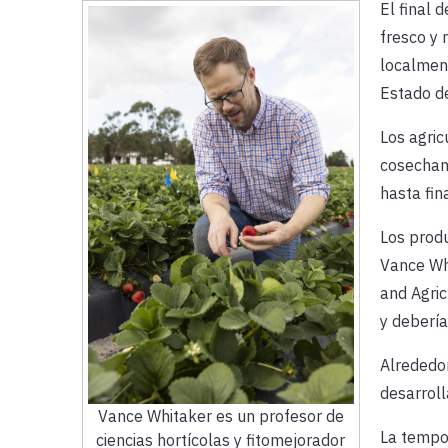
El final 
fresco y 
localment
Estado de
Los agric
cosechan
hasta fin
Los produ
Vance Whi
and Agric
y deberí
Alrededor
desarroll
Vance Whitaker es un profesor de
La tempo
ciencias hortícolas y fitomejorador