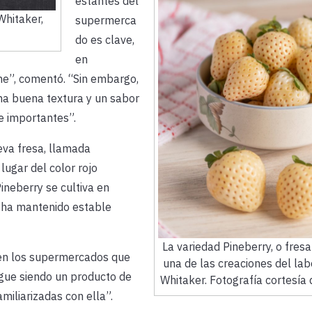
estantes del
Whitaker,
supermerca
do es clave,
en
rme”, comentó. “Sin embargo,
na buena textura y un sabor
 importantes”.
eva fresa, llamada
lugar del color rojo
ineberry se cultiva en
 ha mantenido estable
La variedad Pineberry, o fresa
 en los supermercados que
una de las creaciones del lab
igue siendo un producto de
Whitaker. Fotografía cortesía
miliarizadas con ella”.