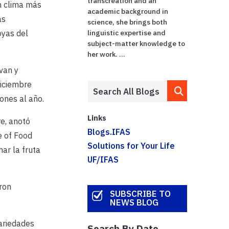
transcreation and an
un clima más
academic background in
as
science, she brings both
oyas del
linguistic expertise and
subject-matter knowledge to
her work. ...
van y
iciembre
ones al año.
Links
e, anotó
Blogs.IFAS
e of Food
Solutions for Your Life
ar la fruta
UF/IFAS
ron
SUBSCRIBE TO
NEWS BLOG
ariedades
Search By Date