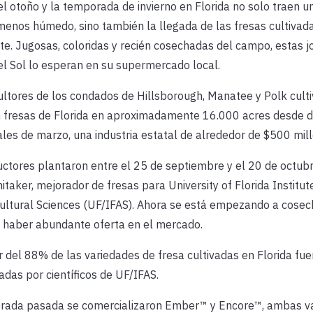
del otoño y la temporada de invierno en Florida no solo traen 
menos húmedo, sino también la llegada de las fresas cultivad
e. Jugosas, coloridas y recién cosechadas del campo, estas j
l Sol lo esperan en su supermercado local.
ultores de los condados de Hillsborough, Manatee y Polk culti
 fresas de Florida en aproximadamente 16.000 acres desde d
ales de marzo, una industria estatal de alrededor de $500 mill
ctores plantaron entre el 25 de septiembre y el 20 de octubr
taker, mejorador de fresas para University of Florida Institut
ultural Sciences (UF/IFAS). Ahora se está empezando a cosech
a haber abundante oferta en el mercado.
 del 88% de las variedades de fresa cultivadas en Florida fue
adas por científicos de UF/IFAS.
rada pasada se comercializaron Ember™ y Encore™, ambas v