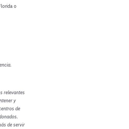
lorida o
encia.
os relevantes
ntener y
centros de
rdonados.
más de servir