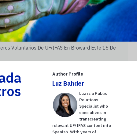
ineros Voluntarios De UF/IFAS En Broward Este 15 De
nada
Author Profile
Luz Bahder
tros
Luz is a Public
Relations
Specialist who
specializes in
transcreating
relevant UF/IFAS content into
Spanish. With years of