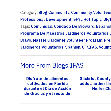
Category:
Blog Community
,
Community Voluntee
Professional Development
,
SFYL Hot Topic
,
UF/
Tags:
Comunidad
,
Condado De Broward
,
Espano
Programa De Maestros Jardineros Voluntarios D
Bravo
,
Master Gardener Volunteer Program
,
Pre
Jardineros Voluntarios
,
Spanish
,
UF/IFAS
,
Volunt
More From Blogs.IFAS
Disfrute de alimentos
Gilchrist County
cultivados en Florida
adds another lin
durante el Día de Acción
Heifer Ch
de Gracias y el resto de
las fe...