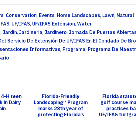
rs
,
Conservation
,
Events
,
Home Landscapes
,
Lawn
,
Natural
IFAS
,
UF/IFAS
,
UF/IFAS Extension
,
Water
l
,
Jardin
,
Jardineria
,
Jardinero
,
Jornada De Puertas Abiertas
el Servicio De Extensión De UF/IFAS En El Condado De Br
sentaciones Informativas
,
Programa
,
Programa De Maest
ario
 4-H teen
Florida-Friendly
Florida statut
k in Dairy
Landscaping™ Program
golf course m
ain
marks 28th year of
practices b
protecting Florida’s
UF/IFAS turfgr
waters