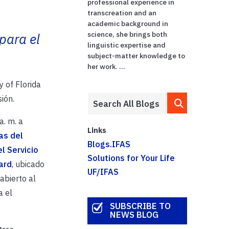
professional experience in
transcreation and an
academic background in
science, she brings both
para el
linguistic expertise and
subject-matter knowledge to
her work. ...
 of Florida
ión.
a. m. a
Links
as del
Blogs.IFAS
l Servicio
Solutions for Your Life
ard
, ubicado
UF/IFAS
abierto al
a el
SUBSCRIBE TO
NEWS BLOG