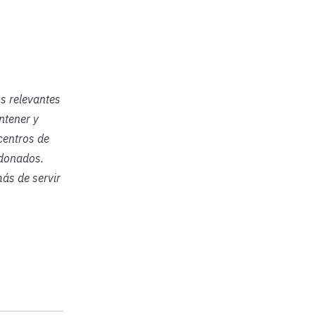
os relevantes
ntener y
centros de
rdonados.
más de servir