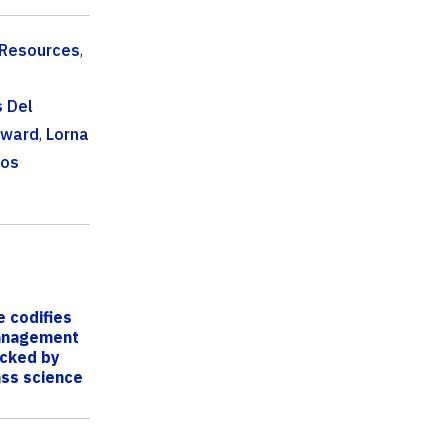
 Resources
,
 Del
oward
,
Lorna
ros
e codifies
anagement
acked by
ass science