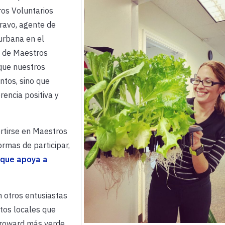
os Voluntarios
ravo, agente de
urbana en el
 de Maestros
 que nuestros
ntos, sino que
rencia positiva y
ertirse en Maestros
ormas de participar,
que apoya a
 otros entusiastas
rtos locales que
Broward más verde.