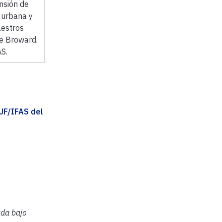
nsión de
 urbana y
estros
e Broward.
S.
UF/IFAS del
ada bajo