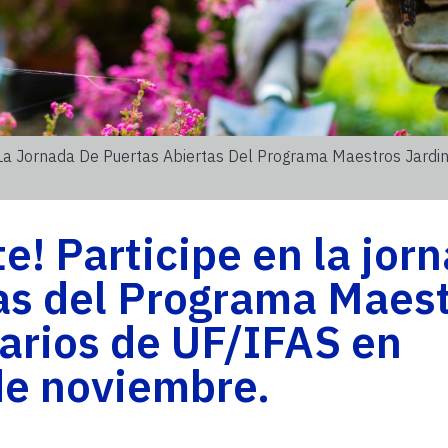
n La Jornada De Puertas Abiertas Del Programa Maestros Jard
e! Participe en la jor
as del Programa Maes
arios de UF/IFAS en
de noviembre.