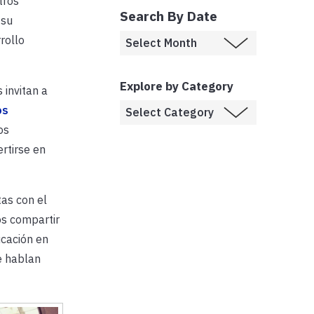
tros
Search By Date
 su
rollo
Explore by Category
 invitan a
os
os
rtirse en
tas con el
os compartir
ucación en
e hablan