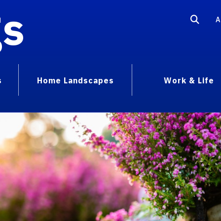
gs
A
s
Home Landscapes
Work & Life