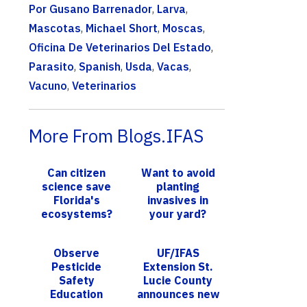
Por Gusano Barrenador
,
Larva
,
Mascotas
,
Michael Short
,
Moscas
,
Oficina De Veterinarios Del Estado
,
Parasito
,
Spanish
,
Usda
,
Vacas
,
Vacuno
,
Veterinarios
More From Blogs.IFAS
Can citizen
Want to avoid
science save
planting
Florida's
invasives in
ecosystems?
your yard?
UF's efforts
Check this
demonstrate
UF/IFAS
Observe
UF/IFAS
surge in
website first
Pesticide
Extension St.
invasive
Safety
Lucie County
species de...
Education
announces new