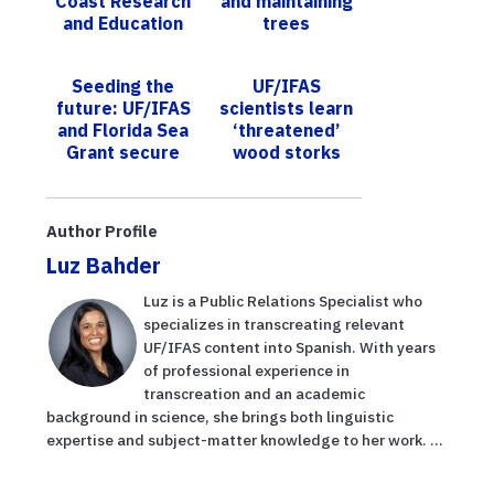
Coast Research
and maintaining
and Education
trees
Center; will
provide boost
Seeding the
UF/IFAS
for agriculture
future: UF/IFAS
scientists learn
and Florida Sea
‘threatened’
Grant secure
wood storks
$250K NOAA
are showing
grant to
flexible traits
cultivate
Author Profile
seaweed
Luz Bahder
aquac...
Luz is a Public Relations Specialist who
specializes in transcreating relevant
UF/IFAS content into Spanish. With years
of professional experience in
transcreation and an academic
background in science, she brings both linguistic
expertise and subject-matter knowledge to her work. ...