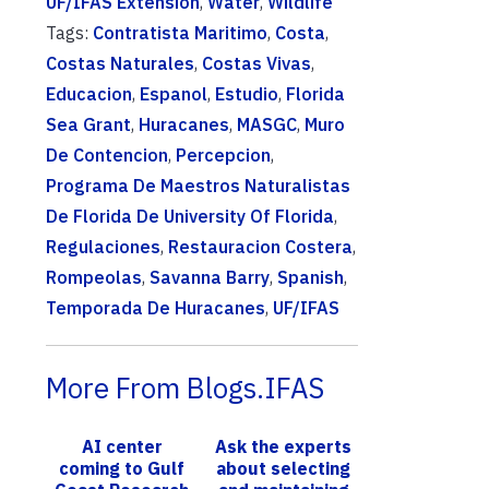
UF/IFAS Extension
,
Water
,
Wildlife
Tags:
Contratista Maritimo
,
Costa
,
Costas Naturales
,
Costas Vivas
,
Educacion
,
Espanol
,
Estudio
,
Florida
Sea Grant
,
Huracanes
,
MASGC
,
Muro
De Contencion
,
Percepcion
,
Programa De Maestros Naturalistas
De Florida De University Of Florida
,
Regulaciones
,
Restauracion Costera
,
Rompeolas
,
Savanna Barry
,
Spanish
,
Temporada De Huracanes
,
UF/IFAS
More From Blogs.IFAS
AI center
Ask the experts
coming to Gulf
about selecting