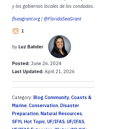
y los gobiernos locales de los condados.
flseagrant.org
|
@FloridaSeaGrant
1
by
Luz Bahder
Posted:
June 26, 2024
Last Updated:
April 21, 2026
Category:
Blog Community
,
Coasts &
Marine
,
Conservation
,
Disaster
Preparation
,
Natural Resources
,
SFYL Hot Topic
,
UF/IFAS
,
UF/IFAS
,