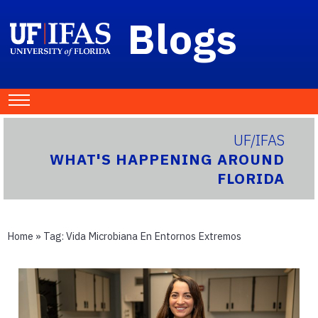
Blogs
UF/IFAS
WHAT'S HAPPENING AROUND
FLORIDA
Home
» Tag:
Vida Microbiana En Entornos Extremos