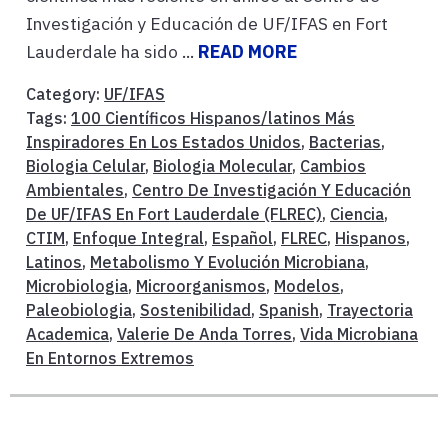
Investigación y Educación de UF/IFAS en Fort
Lauderdale ha sido ...
READ MORE
Category:
UF/IFAS
Tags:
100 Científicos Hispanos/latinos Más
Inspiradores En Los Estados Unidos
,
Bacterias
,
Biologia Celular
,
Biologia Molecular
,
Cambios
Ambientales
,
Centro De Investigación Y Educación
De UF/IFAS En Fort Lauderdale (FLREC)
,
Ciencia
,
CTIM
,
Enfoque Integral
,
Español
,
FLREC
,
Hispanos
,
Latinos
,
Metabolismo Y Evolución Microbiana
,
Microbiologia
,
Microorganismos
,
Modelos
,
Paleobiologia
,
Sostenibilidad
,
Spanish
,
Trayectoria
Academica
,
Valerie De Anda Torres
,
Vida Microbiana
En Entornos Extremos