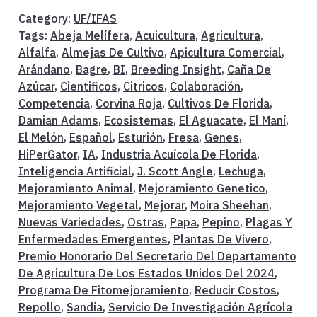
Category:
UF/IFAS
Tags:
Abeja Melífera
,
Acuicultura
,
Agricultura
,
Alfalfa
,
Almejas De Cultivo
,
Apicultura Comercial
,
Arándano
,
Bagre
,
BI
,
Breeding Insight
,
Caña De
Azúcar
,
Cientificos
,
Citricos
,
Colaboración
,
Competencia
,
Corvina Roja
,
Cultivos De Florida
,
Damian Adams
,
Ecosistemas
,
El Aguacate
,
El Maní
,
El Melón
,
Español
,
Esturión
,
Fresa
,
Genes
,
HiPerGator
,
IA
,
Industria Acuícola De Florida
,
Inteligencia Artificial
,
J. Scott Angle
,
Lechuga
,
Mejoramiento Animal
,
Mejoramiento Genetico
,
Mejoramiento Vegetal
,
Mejorar
,
Moira Sheehan
,
Nuevas Variedades
,
Ostras
,
Papa
,
Pepino
,
Plagas Y
Enfermedades Emergentes
,
Plantas De Vivero
,
Premio Honorario Del Secretario Del Departamento
De Agricultura De Los Estados Unidos Del 2024
,
Programa De Fitomejoramiento
,
Reducir Costos
,
Repollo
,
Sandía
,
Servicio De Investigación Agrícola