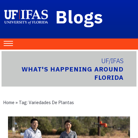
Blogs
UF/IFAS
WHAT'S HAPPENING AROUND
FLORIDA
Home
» Tag:
Variedades De Plantas