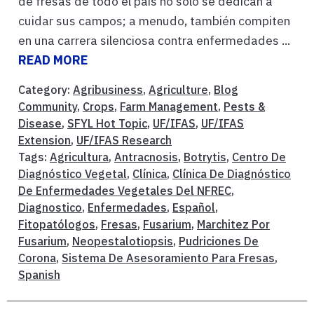
de fresas de todo el país no solo se dedican a
cuidar sus campos; a menudo, también compiten
en una carrera silenciosa contra enfermedades ...
READ MORE
Category:
Agribusiness
,
Agriculture
,
Blog
Community
,
Crops
,
Farm Management
,
Pests &
Disease
,
SFYL Hot Topic
,
UF/IFAS
,
UF/IFAS
Extension
,
UF/IFAS Research
Tags:
Agricultura
,
Antracnosis
,
Botrytis
,
Centro De
Diagnóstico Vegetal
,
Clínica
,
Clínica De Diagnóstico
De Enfermedades Vegetales Del NFREC
,
Diagnostico
,
Enfermedades
,
Español
,
Fitopatólogos
,
Fresas
,
Fusarium
,
Marchitez Por
Fusarium
,
Neopestalotiopsis
,
Pudriciones De
Corona
,
Sistema De Asesoramiento Para Fresas
,
Spanish