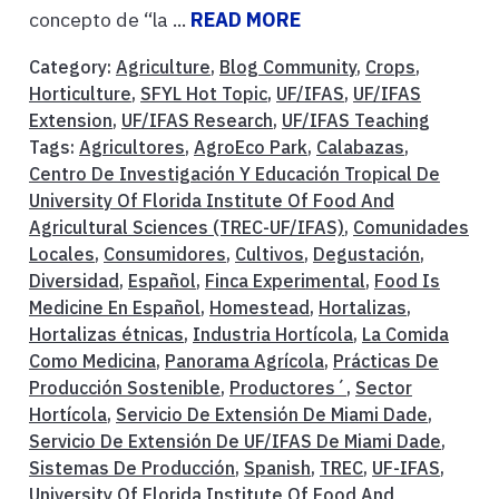
concepto de “la ...
READ MORE
Category:
Agriculture
,
Blog Community
,
Crops
,
Horticulture
,
SFYL Hot Topic
,
UF/IFAS
,
UF/IFAS
Extension
,
UF/IFAS Research
,
UF/IFAS Teaching
Tags:
Agricultores
,
AgroEco Park
,
Calabazas
,
Centro De Investigación Y Educación Tropical De
University Of Florida Institute Of Food And
Agricultural Sciences (TREC-UF/IFAS)
,
Comunidades
Locales
,
Consumidores
,
Cultivos
,
Degustación
,
Diversidad
,
Español
,
Finca Experimental
,
Food Is
Medicine En Español
,
Homestead
,
Hortalizas
,
Hortalizas étnicas
,
Industria Hortícola
,
La Comida
Como Medicina
,
Panorama Agrícola
,
Prácticas De
Producción Sostenible
,
Productores´
,
Sector
Hortícola
,
Servicio De Extensión De Miami Dade
,
Servicio De Extensión De UF/IFAS De Miami Dade
,
Sistemas De Producción
,
Spanish
,
TREC
,
UF-IFAS
,
University Of Florida Institute Of Food And